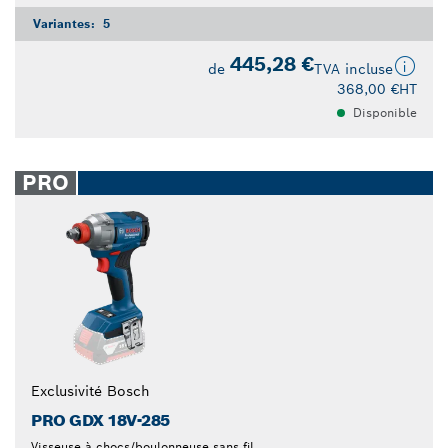
Variantes:
5
445,28 €
de
TVA incluse
368,00 €
HT
Disponible
PRO
Exclusivité Bosch
PRO GDX 18V-285
Visseuse à chocs/boulonneuse sans fil