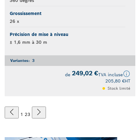
360 degrés
Grossissement
26 x
Précision de mise à niveau
± 1,6 mm à 30 m
Variantes:
3
249,02 €
de
TVA incluse
205,80 €
HT
Stock limité
1
2
3