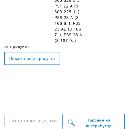
603 328 0..),
PSF 22 A (0
603 228 1..),
PSS 23 A (3
166 6..), PSS
23 AE (3 166
7..), PSS 28 A
(3 167 0..)
от
продукти
Покажи още продукти
ОТКРИВАНЕ НА НАЙ-
БЛИЗКИЯ ДИСТРИБУТОР
НА BOSCH
PROFESSIONAL
Търсене на
дистрибутор