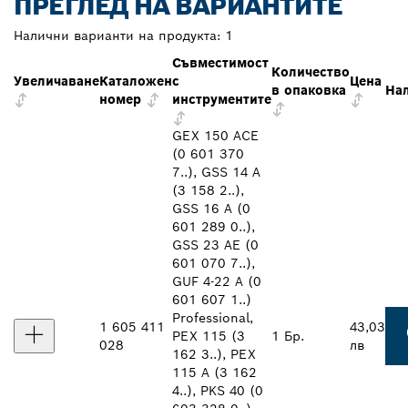
ПРЕГЛЕД НА ВАРИАНТИТЕ
Налични варианти на продукта:
1
Съвместимост
Количество
Увеличаване
Каталожен
с
Цена
в опаковка
На
номер
инструментите
GEX 150 ACE
(0 601 370
7..), GSS 14 A
(3 158 2..),
GSS 16 A (0
601 289 0..),
GSS 23 AE (0
601 070 7..),
GUF 4-22 A (0
601 607 1..)
Professional,
1 605 411
43,03
PEX 115 (3
1 Бр.
028
лв
162 3..), PEX
115 A (3 162
4..), PKS 40 (0