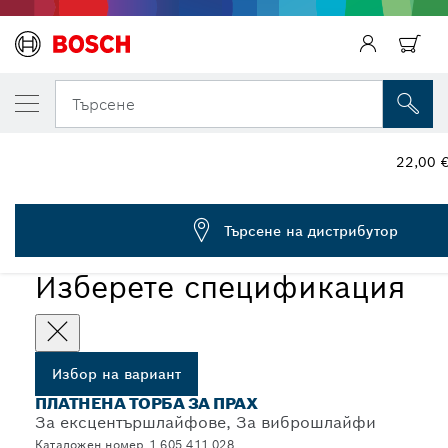
ВАШИЯТ ИЗБРАН ВАРИАНТ
Торба за прах
Търсене
1 605 411 028
Торби за прах за ексцентършлайфове, виброшлайфове и
...
22,00 
универсални оберфрези
Търсене на дистрибутор
Изберете спецификация
Избор на вариант
ПЛАТНЕНА ТОРБА ЗА ПРАХ
За ексцентършлайфове, За виброшлайфи
Каталожен номер 1 605 411 028