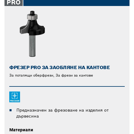
кантове на всички видове дървесина и дървесни
closed
PRO
композити.
ФРЕЗЕР PRO ЗА ЗАОБЛЯНЕ НА КАНТОВЕ
За потапящи оберфрези, За фрези за кантове
Предназначен за фрезоване на изделия от
дървесина
Материали