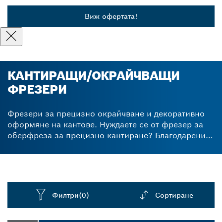
Виж офертата!
КАНТИРАЩИ/ОКРАЙЧВАЩИ
ФРЕЗЕРИ
Фрезери за прецизно окрайчване и декоративно
оформяне на кантове. Нуждаете се от фрезер за
оберфреза за прецизно кантиране? Благодарение
на режещите върхове от волфрамов карбид,
нашите фрезери за заобляне на ръбове и фино
гравиране осигуряват постоянно високо качество
на работа. Карбидът ги прави изключително
издръжливи и помага да изрязвате измерени и
Филтри
(0)
Сортиране
прецизно оформени кантове за дълъг срок от
време. Изработвайте перфектно оформени
Dropdown