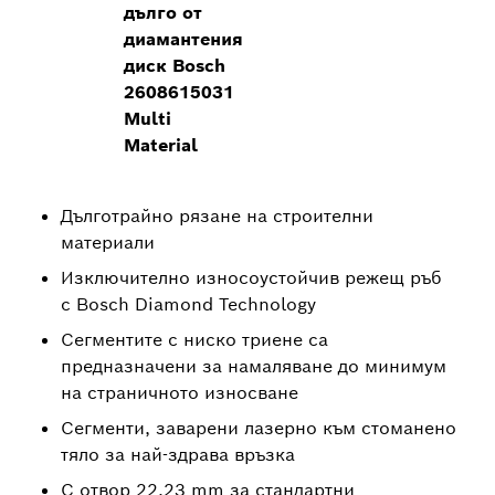
дълго от
диамантения
диск Bosch
2608615031
Multi
Material
Дълготрайно рязане на строителни
материали
Изключително износоустойчив режещ ръб
с Bosch Diamond Technology
Сегментите с ниско триене са
предназначени за намаляване до минимум
на страничното износване
Сегменти, заварени лазерно към стоманено
тяло за най-здрава връзка
С отвор 22,23 mm за стандартни