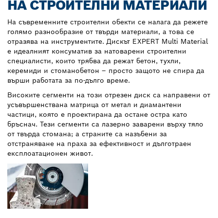
НА СТРОИТЕЛНИ МАТЕРИАЛИ
На съвременните строителни обекти се налага да режете
голямо разнообразие от твърди материали, а това се
отразява на инструментите. Дискът EXPERT Multi Material
е идеалният консуматив за натоварени строителни
специалисти, които трябва да режат бетон, тухли,
керемиди и стоманобетон – просто защото не спира да
върши работата за по-дълго време.
Високите сегменти на този отрезен диск са направени от
усъвършенствана матрица от метал и диамантени
частици, която е проектирана да остане остра като
бръснач. Тези сегменти са лазерно заварени върху тяло
от твърда стомана; а страните са назъбени за
отстраняване на праха за ефективност и дълготраен
експлоатационен живот.