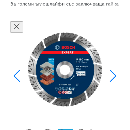
За големи ъглошлайфи със заключваща гайка