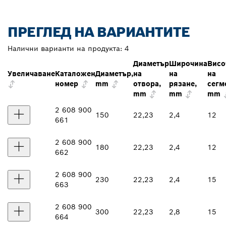
ПРЕГЛЕД НА ВАРИАНТИТЕ
Налични варианти на продукта:
4
Диаметър
Широчина
Висо
Увеличаване
Каталожен
Диаметър,
на
на
на
номер
mm
отвора,
рязане,
сегм
mm
mm
mm
2 608 900
150
22,23
2,4
12
661
2 608 900
180
22,23
2,4
12
662
2 608 900
230
22,23
2,4
15
663
2 608 900
300
22,23
2,8
15
664