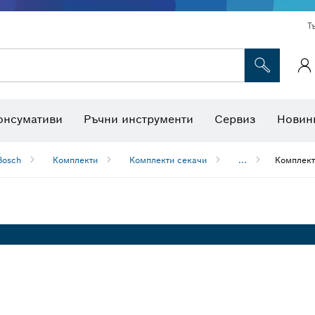
Т
Консумативи за многофункционални инструменти
Консумативи за машини
Ножове за трион и боркоро
Интерактивна работна площадк
онсумативи
Ръчни инструменти
Сервиз
Новин
Bosch
Комплекти
Комплекти секачи
...
Комплект