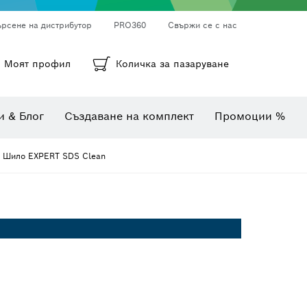
ърсене на дистрибутор
PRO360
Свържи се с нас
ни
а
Кръгли шкурки, лентови шкурки и шкурки
Диамантено пробиване, рязане и шлифоване
Битове, накрайници и вложки
Моят профил
Количка за пазаруване
Инспекционни камери
Уреди за измерване на ъгли и наклони
Комбинирани комплекти
Термокамери и детектори
и & Блог
Създаване на комплект
Промоции %
 Шило EXPERT SDS Clean