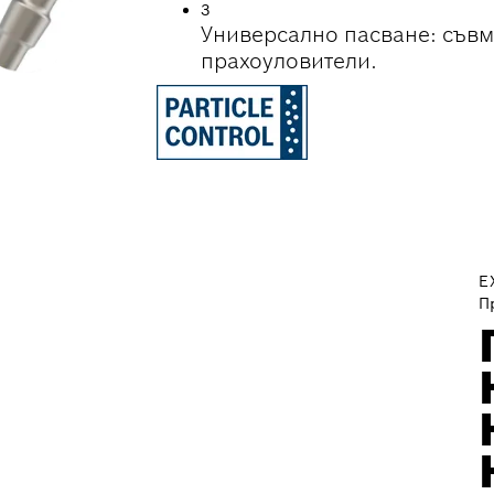
3
Универсално пасване: съвм
прахоуловители.
E
П