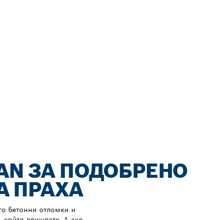
EAN ЗА ПОДОБРЕНО
А ПРАХА
го бетонни отломки и
, който вдишвате. А ако