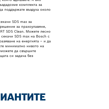
ъздадохме комплекта за
да поддържате въздуха около
секачи SDS max за
 решение за прахоулавяне,
ERT SDS Clean. Можете лесно
 секачи SDS max на Bosch с
разяване на енергията – и да
жате минимално нивото на
е можете да свършите
щата си задача без
РИАНТИТЕ