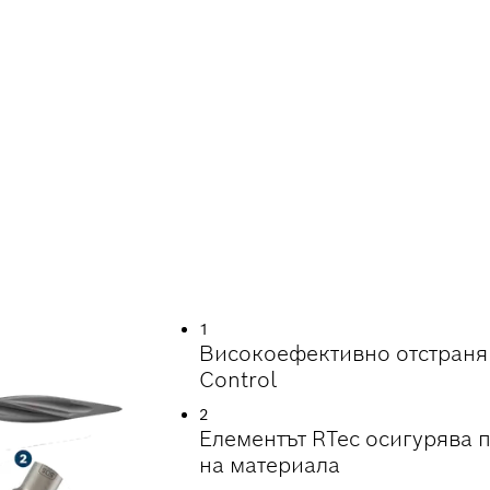
НАМАЛЯВАНЕ НА П
А БЕТОН
1
Високоефективно отстранява
Control
2
Елементът RTec осигурява п
на материала