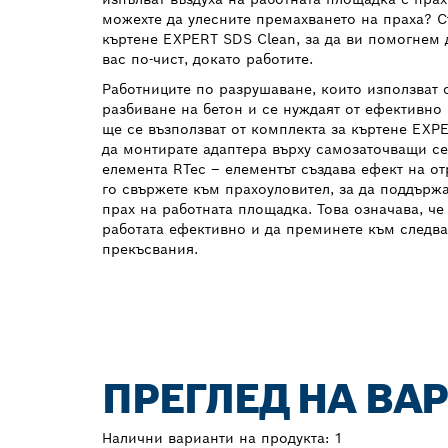
можехте да улесните премахването на праха? С
къртене EXPERT SDS Clean, за да ви помогнем 
вас по-чист, докато работите.
Работниците по разрушаване, които използват 
разбиване на бетон и се нуждаят от ефективно
ще се възползват от комплекта за къртене EXP
да монтирате адаптера върху самозаточващи се
елемента RTec – елементът създава ефект на от
го свържете към прахоуловител, за да поддър
прах на работната площадка. Това означава, ч
работата ефективно и да преминете към следва
прекъсвания.
ПРЕГЛЕД НА ВА
Налични варианти на продукта:
1