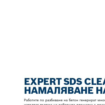
EXPERT SDS CL
НАМАЛЯВАНЕ Н
Работите по разбиване на бетон генерират мно
изпълват въздуха на работната площадка с прах