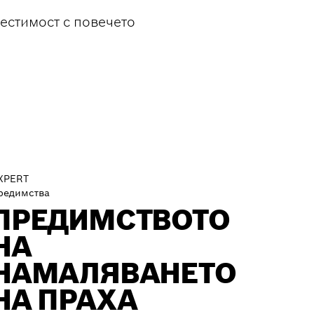
естимост с повечето
XPERT
редимства
ПРЕДИМСТВОТО
НА
НАМАЛЯВАНЕТО
НА ПРАХА