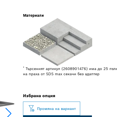
Материали
*
Търсеният артикул (2608901476) има до 25 път
на праха от SDS max секачи без адаптер
Избрана опция
Промяна на вариант