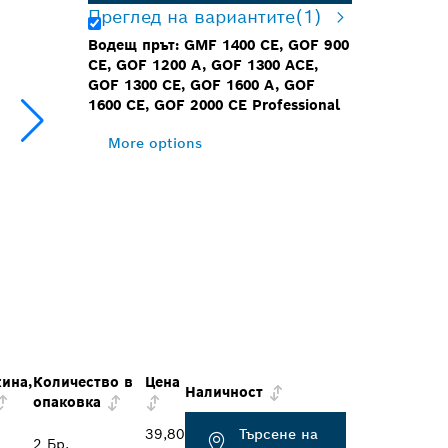
Преглед на вариантите
(1)
Водещ прът: GMF 1400 CE, GOF 900
CE, GOF 1200 A, GOF 1300 ACE,
GOF 1300 CE, GOF 1600 A, GOF
1600 CE, GOF 2000 CE Professional
More options
ина,
Количество в
Цена
Наличност
опаковка
39,80
Търсене на
2 Бр.