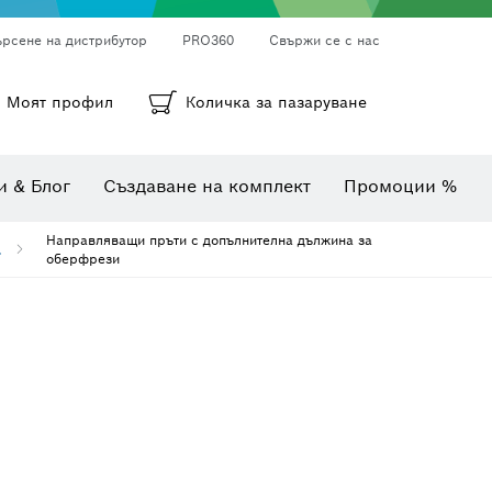
ърсене на дистрибутор
PRO360
Свържи се с нас
ни
а
Кръгли шкурки, лентови шкурки и шкурки
Диамантено пробиване, рязане и шлифоване
Битове, накрайници и вложки
Моят профил
Количка за пазаруване
Инспекционни камери
Уреди за измерване на ъгли и наклони
Комбинирани комплекти
Термокамери и детектори
и & Блог
Създаване на комплект
Промоции %
Направляващи пръти с допълнителна дължина за
.
оберфрези