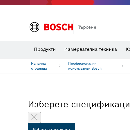
Класове на производителност
Дискове за рязане, шлифовъчни дискове и телени четки
Фрезери за оберфреза и ножове за ренде
Търсене
Комбинирани комплекти VDE
Продукти
Измервателна техника
К
Начална
Професионални
страница
консумативи Bosch
Изберете спецификац
Избор на вариант