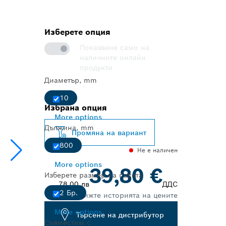
Изберете опция
Показване само на
наличните онлайн
продукти
Диаметър, mm
10
Избрана опция
More options
Дължина, mm
Промяна на вариант
800
Не е наличен
More options
39,80 €
Изберете размер на пакета
78,00 лв
ДДС
2 Бр.
Вижте историята на цените
More options
Търсене на дистрибутор
Съвместим с