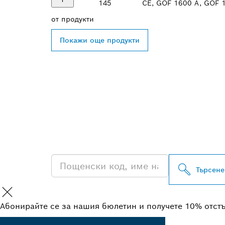
145
CE, GOF 1600 A, GOF 1
от
продукти
Покажи още продукти
ОТКРИВАНЕ Н
ДИСТРИБУТОР
PROFESSIONA
Търсене
Абонирайте се за нашия бюлетин и получете 10% отст