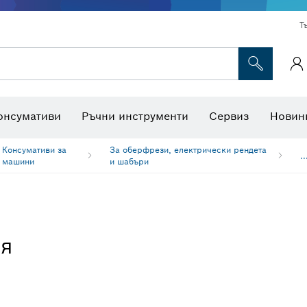
Т
Консумативи за многофункционални инструменти
Консумативи за машини
Ножове за трион и боркоро
Интерактивна работна площадк
онсумативи
Ръчни инструменти
Сервиз
Новин
Консумативи за
За оберфрези, електрически рендета
..
машини
и шабъри
ия