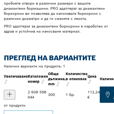
пробиете отвори в различни размери с вашите
диамантени бормашини. PRO адаптерът за диамантени
боркорони ви позволява да използвате боркорони с
различни диаметри и да ги сменяте с лекота.
PRO адаптерът за диамантени боркорони е изработен от
здрав и устойчив на износване материал.
ПРЕГЛЕД НА ВАРИАНТИТЕ
Налични варианти на продукта:
1
Обща
Количество
Увеличаване
Каталожен
Цена
дължина,
в опаковка
Наличн
номер
mm
2 608 598
112,24
300
1 Бр.
044
€
от
продукти