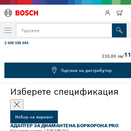
ВАШИЯТ ИЗБРАН ВАРИАНТ
Адаптер за диамантена боркорона PRO, G
Търсене
300 mm
2 608 598 044
...
Адаптер за диамантена боркорона PRO
11
220,00 лв
/
Търсене на дистрибутор
PRO
Изберете спецификация
Избор на вариант
АДАПТЕР ЗА ДИАМАНТЕНА БОРКОРОНА PRO
Каталожен номер 2 608 598 044