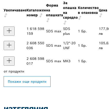
За
Форма
опашка
Количество
Увеличаване
Каталожен
на
Цена
на
в опаковка
номер
опашката
свредло
1 618 598
SDS
177,9
SDS max
1 Бр.
159
plus
лв
2 608 550
1/2"-20
105,6
SDS max
1 Бр.
036
UNF
лв
2 608 598
SDS max
MK3
1 Бр.
017
от
продукти
Покажи още продукти