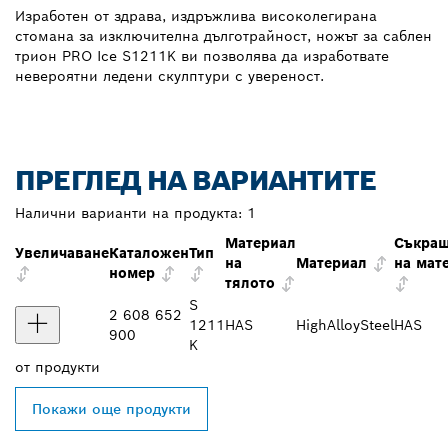
Изработен от здрава, издръжлива високолегирана
стомана за изключителна дълготрайност, ножът за саблен
трион PRO Ice S1211K ви позволява да изработвате
невероятни ледени скулптури с увереност.
ПРЕГЛЕД НА ВАРИАНТИТЕ
Налични варианти на продукта:
1
Материал
Съкра
Увеличаване
Каталожен
Тип
на
Материал
на мат
номер
тялото
S
2 608 652
1211
HAS
HighAlloySteel
HAS
900
K
от
продукти
Покажи още продукти