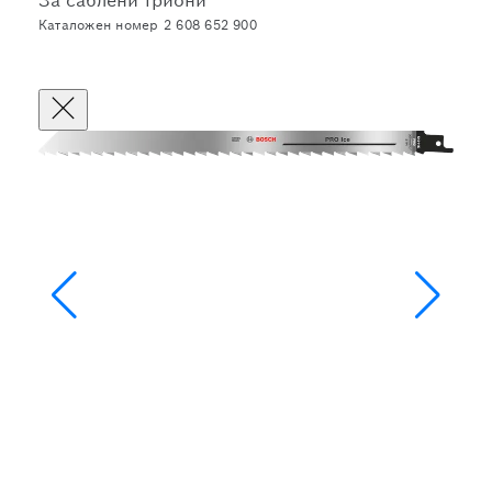
За саблени триони
Каталожен номер 2 608 652 900