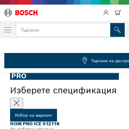
ВАШИЯТ ИЗБРАН ВАРИАНТ
Нож PRO Ice S1211K, 1,25 x 19 x 300 mm, 
Търсене
2 608 652 900
...
Нож за саблен трион PRO Ice S1211K
Търсене на дистр
PRO
Изберете спецификация
Избор на вариант
НОЖ PRO ICE S1211K