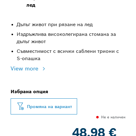
лед
Дълъг живот при рязане на лед
Издръжлива високолегирана стомана за
дълъг живот
Съвместимост с всички саблени триони с
S-опашка
View more
Избрана опция
Промяна на вариант
Не е наличен
48,98 €