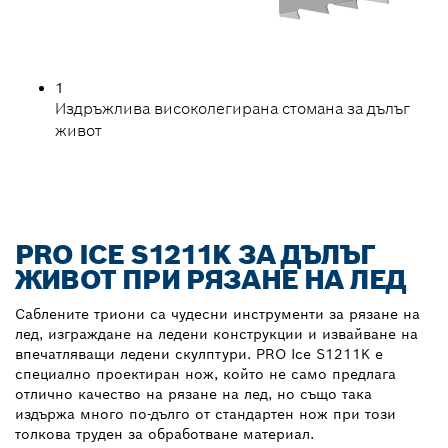
1
Издръжлива високолегирана стомана за дълъг
живот
PRO ICE S1211K ЗА ДЪЛЪГ
ЖИВОТ ПРИ РЯЗАНЕ НА ЛЕД
Саблените триони са чудесни инструменти за рязане на
лед, изграждане на ледени конструкции и извайване на
впечатляващи ледени скулптури. PRO Ice S1211K е
специално проектиран нож, който не само предлага
отлично качество на рязане на лед, но също така
издържа много по-дълго от стандартен нож при този
толкова труден за обработване материал.