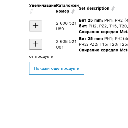
Увеличаване
Каталожен
Set description
номер
Бит 25 mm:
PH1; PH2 (4x
2 608 521
бит:
PH2; PZ2; T15; T20;
U80
Спирално свредло Meta
Бит 25 mm:
PH1; PH2(4x)
2 608 521
PH2; PZ2; T15; T20; T25
U81
Спирално свредло Meta
от
продукти
Покажи още продукти
ОТКРИВАНЕ Н
ДИСТРИБУТОР
PROFESSIONA