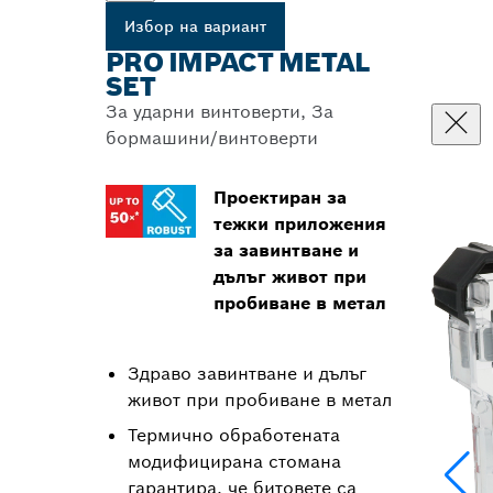
Избор на вариант
PRO IMPACT METAL
SET
За ударни винтоверти, За
бормашини/винтоверти
Проектиран за
тежки приложения
за завинтване и
дълъг живот при
пробиване в метал
Здраво завинтване и дълъг
живот при пробиване в метал
Термично обработената
модифицирана стомана
гарантира, че битовете са