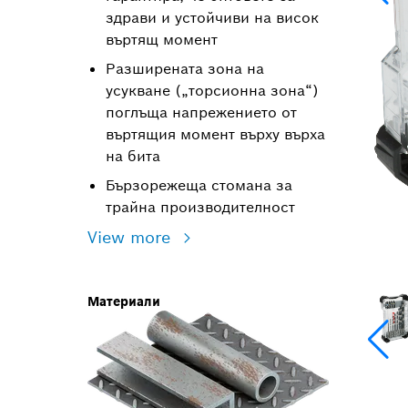
здрави и устойчиви на висок
въртящ момент
Разширената зона на
усукване („торсионна зона“)
поглъща напрежението от
въртящия момент върху върха
на бита
Бързорежеща стомана за
трайна производителност
View more
Материали