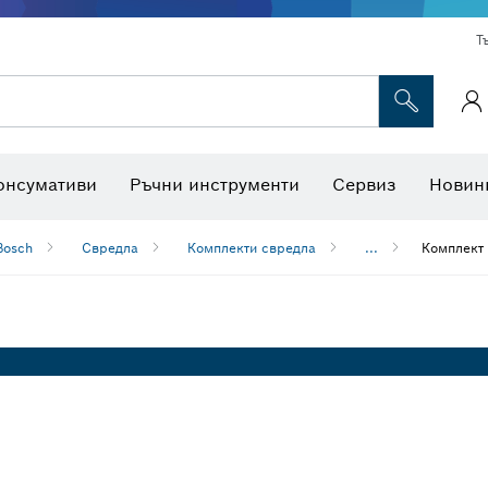
Т
Консумативи за многофункционални инструменти
Консумативи за машини
Ножове за трион и боркоро
Интерактивна работна площадк
онсумативи
Ръчни инструменти
Сервиз
Новин
Bosch
Свредла
Комплекти свредла
...
Комплект 