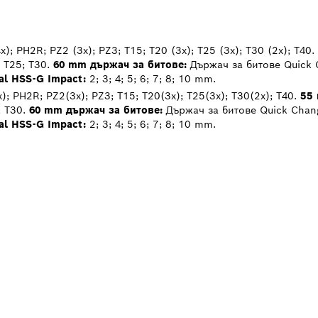
); PH2R; PZ2 (3x); PZ3; T15; T20 (3x); T25 (3x); T30 (2x); T40.
 T25; T30.
60 mm държач за битове:
Държач за битове Quick 
l HSS-G Impact:
2; 3; 4; 5; 6; 7; 8; 10 mm.
; PH2R; PZ2(3x); PZ3; T15; T20(3x); T25(3x); T30(2x); T40.
55 
; T30.
60 mm държач за битове:
Държач за битове Quick Chan
l HSS-G Impact:
2; 3; 4; 5; 6; 7; 8; 10 mm.
А НАЙ-БЛИЗКИЯ
 НА BOSCH
L