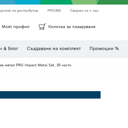
ърсене на дистрибутор
PRO360
Свържи се с нас
ни
а
Кръгли шкурки, лентови шкурки и шкурки
Диамантено пробиване, рязане и шлифоване
Битове, накрайници и вложки
Моят профил
Количка за пазаруване
Инспекционни камери
Уреди за измерване на ъгли и наклони
Комбинирани комплекти
Термокамери и детектори
и & Блог
Създаване на комплект
Промоции %
за метал PRO Impact Metal Set, 35 части