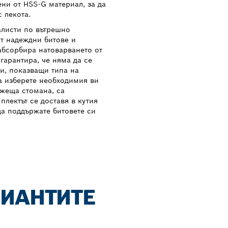
ни от HSS-G материал, за да
 лекота.
алисти по вътрешно
т надеждни битове и
 абсорбира натоварването от
гарантира, че няма да се
ни, показващи типа на
да изберете необходимия ви
ежеща стомана, са
лектът се доставя в кутия
 да поддържате битовете си
РИАНТИТЕ