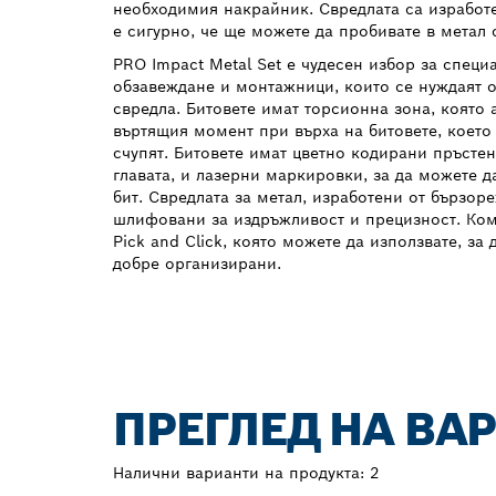
необходимия накрайник. Свредлата са изработе
е сигурно, че ще можете да пробивате в метал с
PRO Impact Metal Set е чудесен избор за специ
обзавеждане и монтажници, които се нуждаят о
свредла. Битовете имат торсионна зона, която
въртящия момент при върха на битовете, което 
счупят. Битовете имат цветно кодирани пръсте
главата, и лазерни маркировки, за да можете 
бит. Свредлата за метал, изработени от бързор
шлифовани за издръжливост и прецизност. Комп
Pick and Click, която можете да използвате, за
добре организирани.
ПРЕГЛЕД НА ВА
Налични варианти на продукта:
2