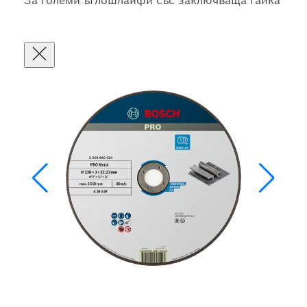
За големи ъглошлайфи със заключваща гайка