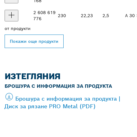
168
2 608 619
230
22,23
2,5
A 30 
776
от
продукти
Покажи още продукти
ИЗТЕГЛЯНИЯ
БРОШУРА С ИНФОРМАЦИЯ ЗА ПРОДУКТА
Брошура с информация за продукта |
Диск за рязане PRO Metal (PDF)
ОТКРИВАНЕ НА НАЙ-
БЛИЗКИЯ ДИСТРИБУТОР