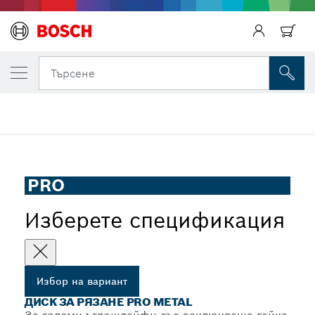
ВАШИЯТ ИЗБРАН ВАРИАНТ
Диск за рязане PRO Metal
Търсене
Композитен диск за рязане PRO Metal за големи
...
ъглошлайфи, отвор 22,23 mm, oSa
PRO
Изберете спецификация
Избор на вариант
ДИСК ЗА РЯЗАНЕ PRO METAL