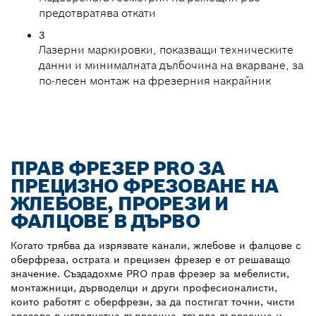
предотвратява откати
3
Лазерни маркировки, показващи техническите
данни и минималната дълбочина на вкарване, за
по-лесен монтаж на фрезерния накрайник
ПРАВ ФРЕЗЕР PRO ЗА
ПРЕЦИЗНО ФРЕЗОВАНЕ НА
ЖЛЕБОВЕ, ПРОРЕЗИ И
ФАЛЦОВЕ В ДЪРВО
Когато трябва да изрязвате канали, жлебове и фалцове с
оберфреза, острата и прецизен фрезер е от решаващо
значение. Създадохме PRO прав фрезер за мебелисти,
монтажници, дърводелци и други професионалисти,
които работят с оберфрези, за да постигат точни, чисти