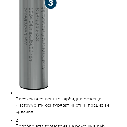
1
Висококачествените карбидни режещи
инструменти осигуряват чисти и прецизни
срезове
2
Подобрената геометрия на режещия ръб