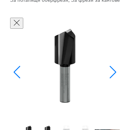
За потапящи оберфрези, За фрези за кантове