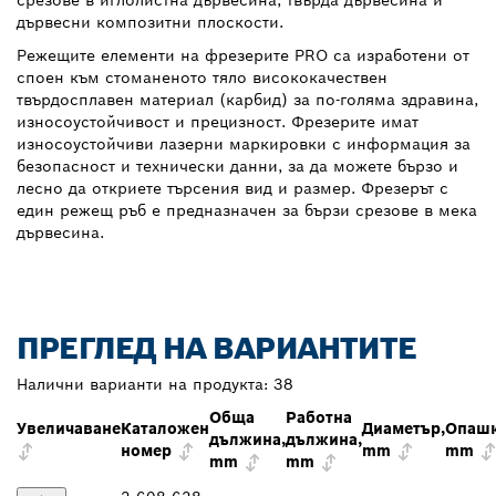
срезове в иглолистна дървесина, твърда дървесина и
дървесни композитни плоскости.
Режещите елементи на фрезерите PRO са изработени от
споен към стоманеното тяло висококачествен
твърдосплавен материал (карбид) за по-голяма здравина,
износоустойчивост и прецизност. Фрезерите имат
износоустойчиви лазерни маркировки с информация за
безопасност и технически данни, за да можете бързо и
лесно да откриете търсения вид и размер. Фрезерът с
един режещ ръб е предназначен за бързи срезове в мека
дървесина.
ПРЕГЛЕД НА ВАРИАНТИТЕ
Налични варианти на продукта:
38
Обща
Работна
Увеличаване
Каталожен
Диаметър,
Опашк
дължина,
дължина,
номер
mm
mm
mm
mm