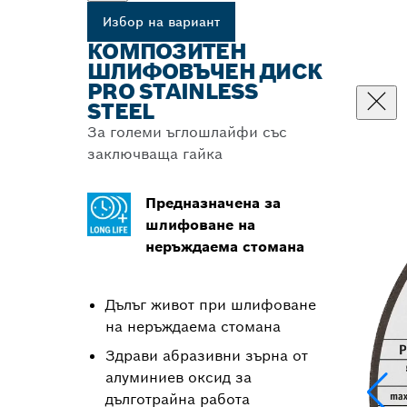
Избор на вариант
КОМПОЗИТЕН
ШЛИФОВЪЧЕН ДИСК
PRO STAINLESS
STEEL
За големи ъглошлайфи със
заключваща гайка
Предназначена за
шлифоване на
неръждаема стомана
Дълъг живот при шлифоване
на неръждаема стомана
Здрави абразивни зърна от
алуминиев оксид за
дълготрайна работа