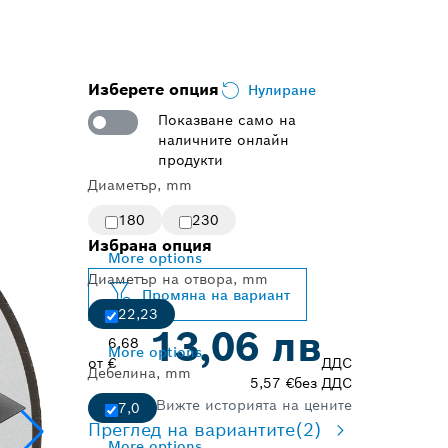
Изберете опция
Нулиране
Показване само на
наличните онлайн
продукти
Диаметър, mm
180
230
Избрана опция
More options
Диаметър на отвора, mm
Промяна на вариант
22,23
13,06 лв
6,68
More options
от
€
ДДС
Дебелина, mm
5,57 €
без ДДС
Вижте историята на цените
7,0
Преглед на вариантите
(2)
More options