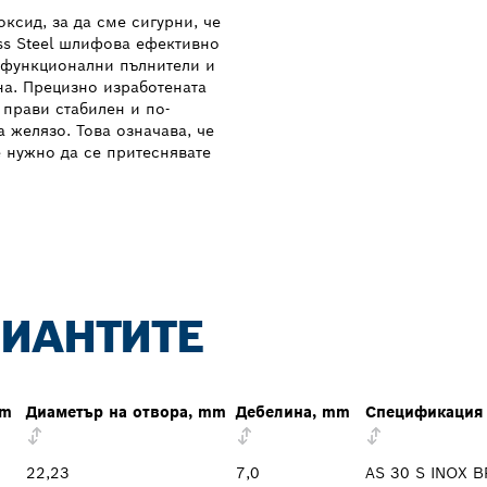
ксид, за да сме сигурни, че
ss Steel шлифова ефективно
 функционални пълнители и
на. Прецизно изработената
 прави стабилен и по-
 желязо. Това означава, че
 нужно да се притеснявате
РИАНТИТЕ
mm
Диаметър на отвора, mm
Дебелина, mm
Спецификация
22,23
7,0
AS 30 S INOX B