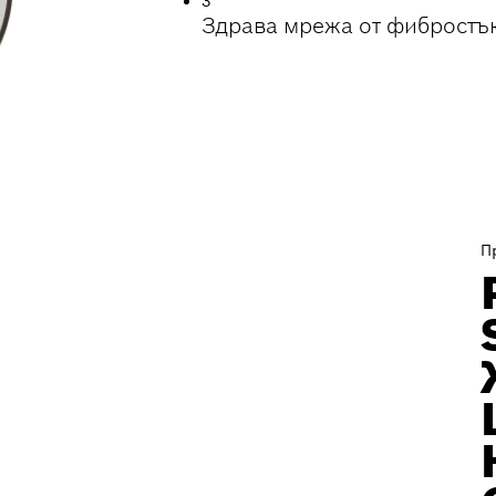
3
Здрава мрежа от фибростъ
П