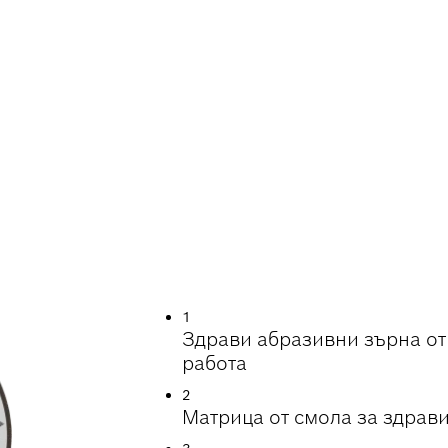
Т ПРИ ШЛИФОВАН
 СТОМАНА
1
Здрави абразивни зърна от
работа
2
Матрица от смола за здрави