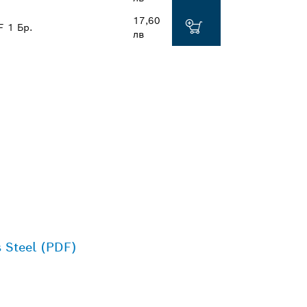
17,60
F
1 Бр.
лв
 Steel (PDF)