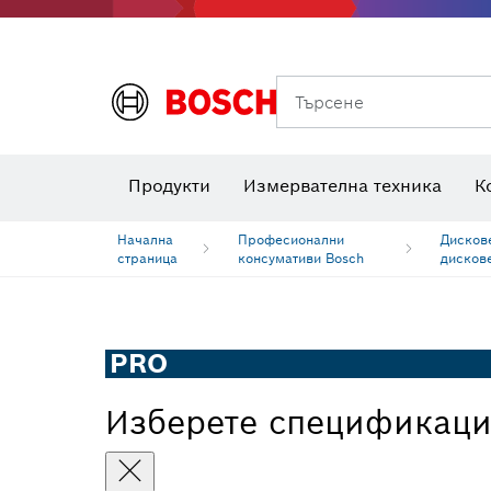
Класове на производителност
Дискове за рязане, шлифовъчни дискове и телени четки
Фрезери за оберфреза и ножове за ренде
Търсене
Комбинирани комплекти VDE
Продукти
Измервателна техника
К
Начална
Професионални
Дисков
страница
консумативи Bosch
дискове
PRO
Изберете спецификац