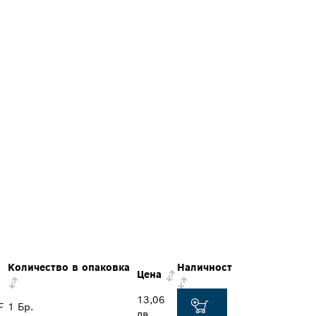
Количество в опаковка
Наличност
Цена
13,06
F
1 Бр.
лв