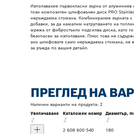
Използвахме първокласни зърна от алуминиев о
този композитен шлифовъчен диск PRO Stainle
неръждаема стомана. Комбинирахме зърната с
добавки, за да намалим натрупването на топли
мрежа от фибростъкло подсилва диска, като го
безопасен за използване. Плюс това не съдържа
ако шлифовате само неръждаема стомана, не е
за ръжда по вашия детайл.
ПРЕГЛЕД НА ВА
Налични варианти на продукта:
2
Увеличаване
Каталожен номер
Диаметър, 
2 608 600 540
180