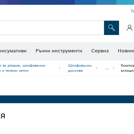
Т
Консумативи за многофункционални инструменти
Консумативи за машини
Ножове за трион и боркоро
Интерактивна работна площадк
онсумативи
Ръчни инструменти
Сервиз
Новин
е за рязане, шлифовъчни
Шлифовъчни
Композ
...
 и телени четки
дискове
ъглошл
ия