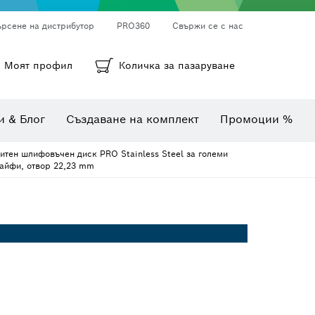
ърсене на дистрибутор
PRO360
Свържи се с нас
ни
а
Кръгли шкурки, лентови шкурки и шкурки
Диамантено пробиване, рязане и шлифоване
Битове, накрайници и вложки
Моят профил
Количка за пазаруване
Инспекционни камери
Уреди за измерване на ъгли и наклони
Комбинирани комплекти
Термокамери и детектори
и & Блог
Създаване на комплект
Промоции %
итен шлифовъчен диск PRO Stainless Steel за големи
айфи, отвор 22,23 mm