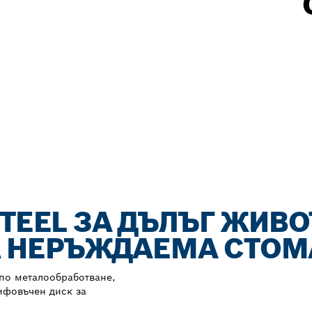
STEEL ЗА ДЪЛЪГ ЖИВО
 НЕРЪЖДАЕМА СТОМ
 по металообработване,
ифовъчен диск за