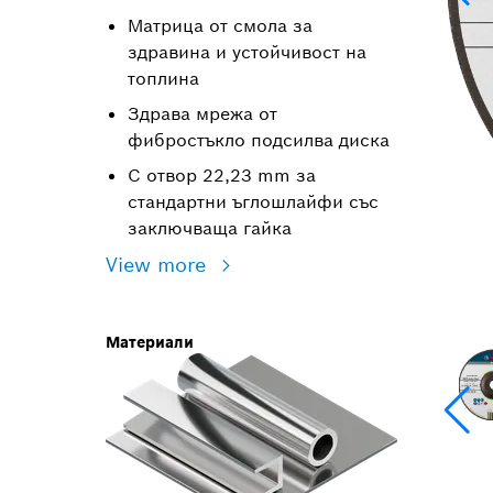
Матрица от смола за
здравина и устойчивост на
топлина
Здрава мрежа от
фибростъкло подсилва диска
С отвор 22,23 mm за
стандартни ъглошлайфи със
заключваща гайка
View more
Материали