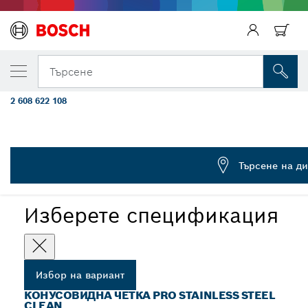
ВАШИЯТ ИЗБРАН ВАРИАНТ
Чашковидна телена четка PRO Stainless St
Търсене
средни натоварвания, 100 x 0,35 mm, ре
2 608 622 108
Конусовидна четка от нагъната тел PRO Stainless Steel
...
clean за малки ъглошлайфи, резба M14
Търсене на д
PRO
Изберете спецификация
Избор на вариант
КОНУСОВИДНА ЧЕТКА PRO STAINLESS STEEL
CLEAN