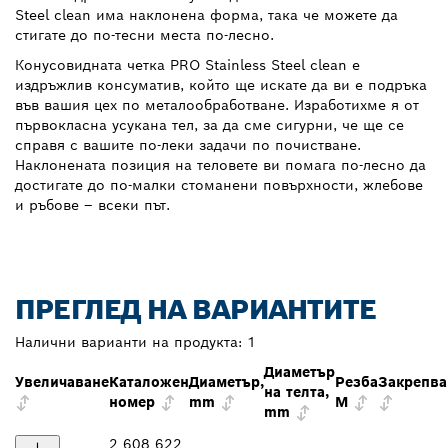
Steel clean има наклонена форма, така че можете да
стигате до по-тесни места по-лесно.
Конусовидната четка PRO Stainless Steel clean е
издръжлив консуматив, който ще искате да ви е подръка
във вашия цех по металообработване. Изработихме я от
първокласна усукана тел, за да сме сигурни, че ще се
справя с вашите по-леки задачи по почистване.
Наклонената позиция на теловете ви помага по-лесно да
достигате до по-малки стоманени повърхности, жлебове
и ръбове – всеки път.
ПРЕГЛЕД НА ВАРИАНТИТЕ
Налични варианти на продукта:
1
Диаметър
Увеличаване
Каталожен
Диаметър,
Резба
Закрепва
на телта,
номер
mm
M
mm
2 608 622