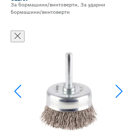
За бормашини/винтоверти, За ударни
бормашини/винтоверти