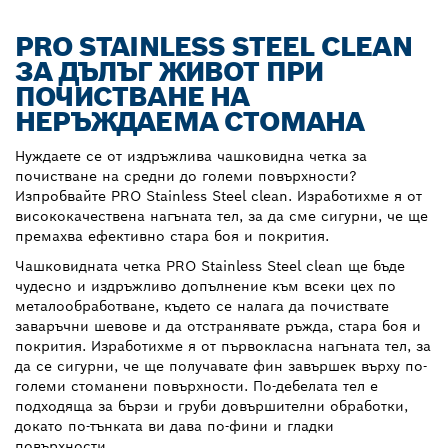
PRO STAINLESS STEEL CLEAN
ЗА ДЪЛЪГ ЖИВОТ ПРИ
ПОЧИСТВАНЕ НА
НЕРЪЖДАЕМА СТОМАНА
Нуждаете се от издръжлива чашковидна четка за
почистване на средни до големи повърхности?
Изпробвайте PRO Stainless Steel clean. Изработихме я от
висококачествена нагъната тел, за да сме сигурни, че ще
премахва ефективно стара боя и покрития.
Чашковидната четка PRO Stainless Steel clean ще бъде
чудесно и издръжливо допълнение към всеки цех по
металообработване, където се налага да почиствате
заваръчни шевове и да отстранявате ръжда, стара боя и
покрития. Изработихме я от първокласна нагъната тел, за
да се сигурни, че ще получавате фин завършек върху по-
големи стоманени повърхности. По-дебелата тел е
подходяща за бързи и груби довършителни обработки,
докато по-тънката ви дава по-фини и гладки
повърхности.