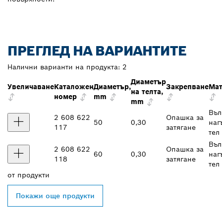
ПРЕГЛЕД НА ВАРИАНТИТЕ
Налични варианти на продукта:
2
Диаметър
Увеличаване
Каталожен
Диаметър,
Закрепване
Мат
на телта,
номер
mm
mm
Въл
2 608 622
Опашка за
50
0,30
наг
117
затягане
тел
Въл
2 608 622
Опашка за
60
0,30
наг
118
затягане
тел
от
продукти
Покажи още продукти