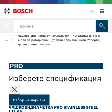
ВАШИЯТ ИЗБРАН ВАРИАНТ
Назад
Чашковидна четка PRO Stainless Steel cl
Назад
Търсене
Чашковидна четка от нагъната тел PRO Stainless Steel
...
clean за ротационни и ударни бормашини/винтоверти,
цилиндрична опашка
PRO
Изберете спецификация
Избор на вариант
ЧАШКОВИДНА ЧЕТКА PRO STAINLESS STEEL
CLEAN