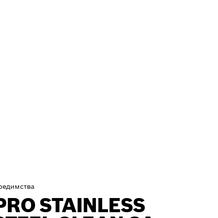
редимства
PRO STAINLESS