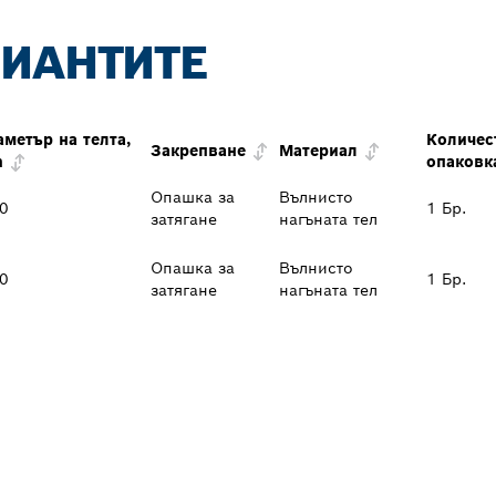
РИАНТИТЕ
аметър на телта,
Количес
Закрепване
Материал
m
опаковк
Опашка за
Вълнисто
30
1 Бр.
затягане
нагъната тел
Опашка за
Вълнисто
30
1 Бр.
затягане
нагъната тел