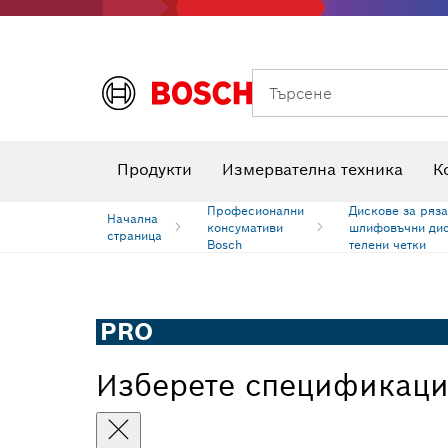
Класове на производителност
Дискове за рязане, шлифовъчни дискове и телени четки
Фрезери за оберфреза и ножове за ренде
Търсене
Комбинирани комплекти VDE
Продукти
Измервателна техника
К
Професионални
Дискове за ряза
Начална
консумативи
шлифовъчни дис
страница
Bosch
телени четки
PRO
Изберете спецификац