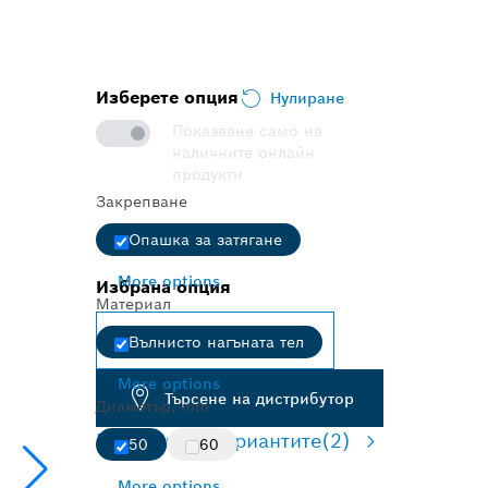
Изберете опция
Нулиране
Показване само на
наличните онлайн
продукти
Закрепване
Опашка за затягане
More options
Избрана опция
Материал
Промяна на вариант
Вълнисто нагъната тел
More options
Търсене на дистрибутор
Диаметър, mm
Преглед на вариантите
(2)
50
60
More options