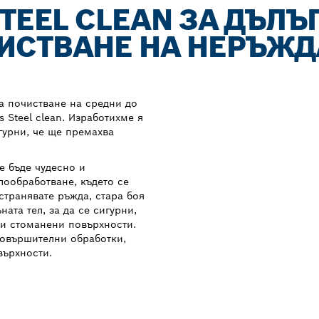
STEEL CLEAN ЗА ДЪЛЪ
ЧИСТВАНЕ НА НЕРЪЖ
а почистване на средни до
 Steel clean. Изработихме я
игурни, че ще премахва
е бъде чудесно и
лообработване, където се
странявате ръжда, стара боя
ата тел, за да се сигурни,
ми стоманени повърхности.
 довършителни обработки,
върхности.