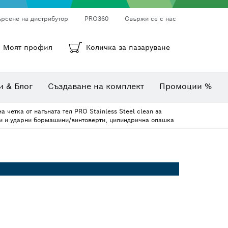
ърсене на дистрибутор
PRO360
Свържи се с нас
ни
а
Кръгли шкурки, лентови шкурки и шкурки
Диамантено пробиване, рязане и шлифоване
Битове, накрайници и вложки
Моят профил
Количка за пазаруване
Инспекционни камери
Уреди за измерване на ъгли и наклони
Комбинирани комплекти
Термокамери и детектори
и & Блог
Създаване на комплект
Промоции %
 четка от нагъната тел PRO Stainless Steel clean за
и и ударни бормашини/винтоверти, цилиндрична опашка