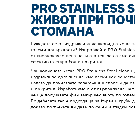
PRO STAINLESS 
ЖИВОТ ПРИ ПО
СТОМАНА
Нуждаете се от издръжлива чашковидна четка з
големи повърхности? Изпробвайте PRO Stainless
от висококачествена нагъната тел, за да сме с
ефективно стара боя и покрития.
Чашковидната четка PRO Stainless Steel clean щ
издръжливо допълнение към всеки цех по мета
налага да почиствате заваръчни шевове и да от
и покрития. Изработихме я от първокласна нагън
че ще получавате фин завършек върху по-голе
По-дебелата тел е подходяща за бързи и груби
докато по-тънката ви дава по-фини и гладки по