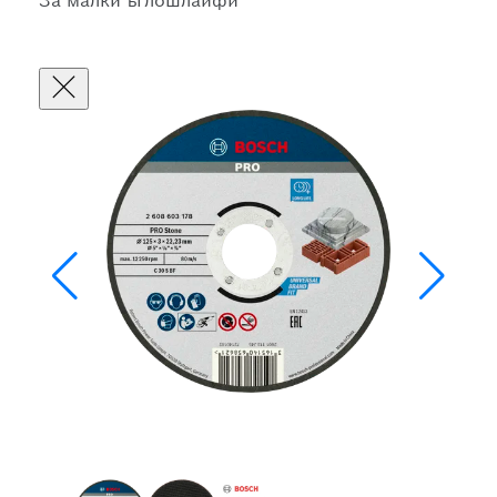
За малки ъглошлайфи