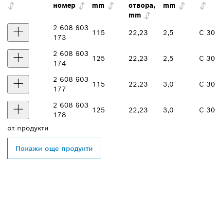
номер
mm
отвора,
mm
mm
2 608 603
115
22,23
2,5
C 30 
173
2 608 603
125
22,23
2,5
C 30 
174
2 608 603
115
22,23
3,0
C 30 
177
2 608 603
125
22,23
3,0
C 30 
178
от
продукти
Покажи още продукти
ОТКРИВАНЕ НА НАЙ-
БЛИЗКИЯ ДИСТРИБУТОР
НА BOSCH