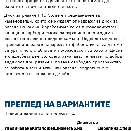
Неговият профил с вдлъбнат център ви помага да
работите в по-тесни ъгли с лекота.
Диск за рязане PRO Stone е предназначен за
каменоделци, които се нуждаят от издръжлив диск за
рязане на камък. Изработихме го от висококачествен
силициев карбид и смола за здравина, необходима за
рязане на различни видове камъни. Подсилихме диска с
прецизно изработена мрежа от фибростъкло, за да сме
сигурни, че е стабилен и по-безопасен за работа. Дискът
е с вдлъбнат център, което означава, че имате по-добра
видимост при рязане и повече свободно пространство
за работа в тесни ъгли или рязане, подравнено с
повърхността на вашия детайл.
ПРЕГЛЕД НА ВАРИАНТИТЕ
Налични варианти на продукта:
4
Диаметър
Увеличаване
Каталожен
Диаметър,
на
Дебелина,
Спец