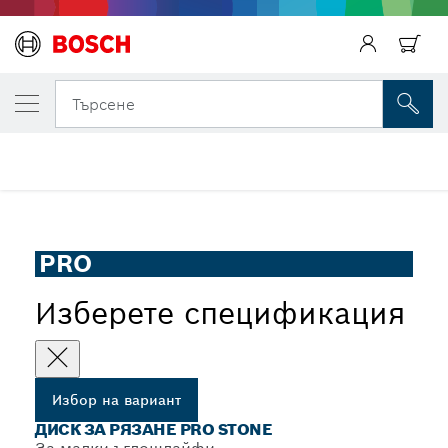
ВАШИЯТ ИЗБРАН ВАРИАНТ
Диск за рязане PRO Stone
Търсене
Композитен диск за рязане PRO Stone за малки
...
ъглошлайфи, отвор 22,23 mm
PRO
Изберете спецификация
Избор на вариант
ДИСК ЗА РЯЗАНЕ PRO STONE