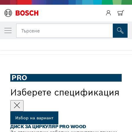
ВАШИЯТ ИЗБРАН ВАРИАНТ
Диск за циркуляр PRO Wood
Търсене
...
Циркулярен диск PRO Wood за настолни циркуляри
PRO
Изберете спецификация
Избор на вариант
ДИСК ЗА ЦИРКУЛЯР PRO WOOD