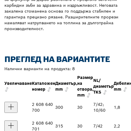
карбидни зъби за здравина и издръжливост. Неговата
закалена стоманена основа го поддържа стабилен и
гарантира прецизно рязане. Разширителните прорези
намаляват натрупването на топлина за дълготрайна
производителност.
ПРЕГЛЕД НА ВАРИАНТИТЕ
Налични варианти на продукта:
8
Размер
NL/
Увеличаване
Каталожен
Диаметър,
на
Дебелин
диаметър
номер
mm
отвора,
mm
TKS
mm
2 608 640
7/42;
300
30
1,8
700
10/60
2 608 640
315
30
7/42
2,2
701