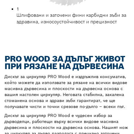
1
Шлифовани и заточени фини карбидни зъби за
здравина, износоустойчивост и прецизност
PRO WOOD ЗА ДЪЛЪГ ЖИВОТ
ПРИ РЯЗАНЕ НА ДЪРВЕСИНА
Дискът за циркуляр PRO Wood е издръжлив консуматив,
който можете да използвате за рязане на всички видове
масивна дървесина и плоскости на дървесна основа с
вашия настолен циркуляр. Неговата стабилна, закалена
стоманена основа и здрави зъби гарантират, че ще
получавате чисти и точни срезове по-дълго – всеки път.
Дискът за циркуляр PRO Wood е чудесен избор за
дърводелци, работещи върху всички видове масивна
дървесина и плоскости на дървесна основа. Нашият нож
за циркуляр за дърво разполага с прецизно заточени