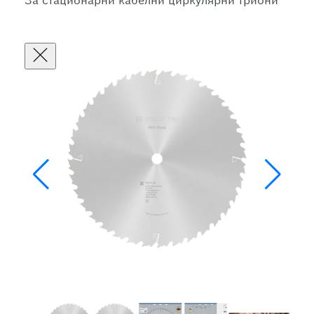
За стационарни кабелни циркулярни триони