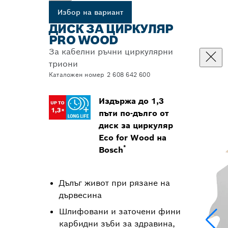
Избор на вариант
ДИСК ЗА ЦИРКУЛЯР
PRO WOOD
За кабелни ръчни циркулярни
триони
Каталожен номер 2 608 642 600
Издържа до 1,3
пъти по-дълго от
диск за циркуляр
Eco for Wood на
*
Bosch
Дълъг живот при рязане на
дървесина
Шлифовани и заточени фини
карбидни зъби за здравина,