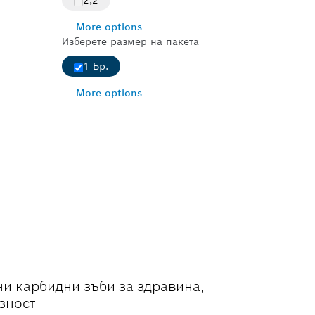
2,2
More options
Изберете размер на пакета
1 Бр.
More options
 ДЪРВЕСИНА
и карбидни зъби за здравина,
зност