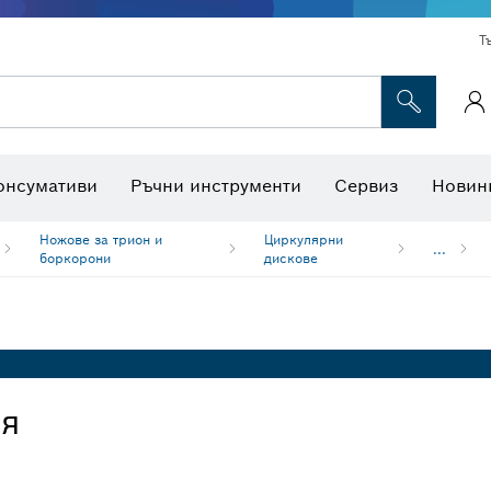
Т
Консумативи за многофункционални инструменти
Консумативи за машини
Ножове за трион и боркоро
Интерактивна работна площадк
онсумативи
Ръчни инструменти
Сервиз
Новин
Ножове за трион и
Циркулярни
...
боркорони
дискове
ия