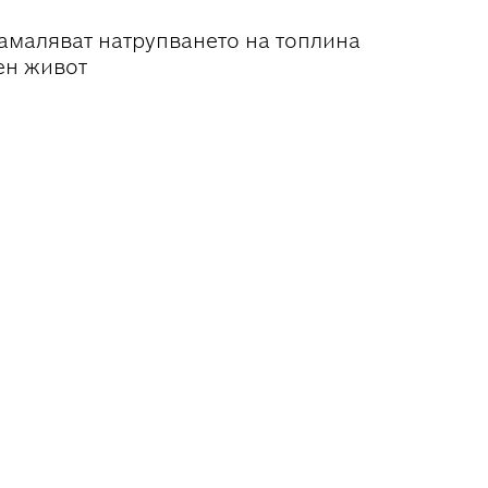
амаляват натрупването на топлина
ен живот