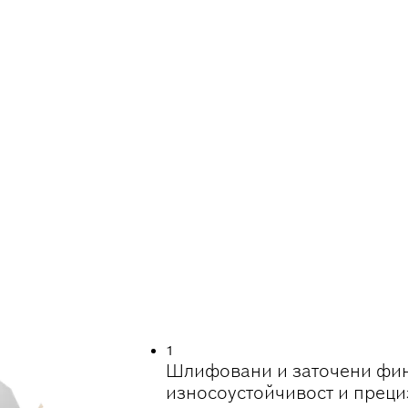
ти по-дълъг
дърво Eco for Wood на
 ПРИ РЯЗАНЕ НА
1
Шлифовани и заточени фин
износоустойчивост и преци