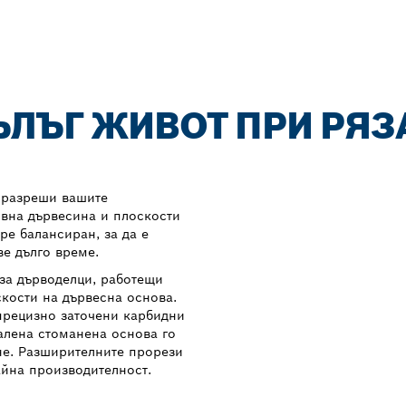
ЪЛЪГ ЖИВОТ ПРИ РЯЗ
 разреши вашите
ивна дървесина и плоскости
ре балансиран, за да е
ве дълго време.
за дърводелци, работещи
кости на дървесна основа.
прецизно заточени карбидни
калена стоманена основа го
не. Разширителните прорези
айна производителност.