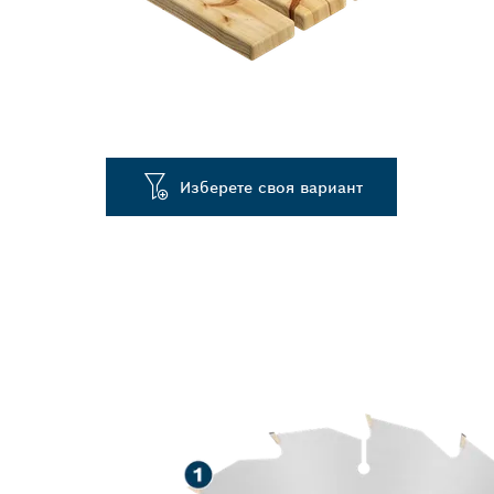
Изберете своя вариант
*
Търсеният артикул (2608642600) има до 1,3 пъ
експлоатационен живот от диск за циркуляр за 
Bosch
ДЪЛЪГ ЖИВОТ