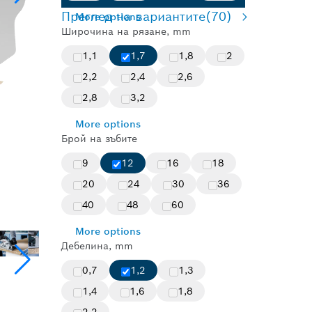
Преглед на вариантите
(70)
More options
Широчина на рязане, mm
1,1
1,7
1,8
2
2,2
2,4
2,6
2,8
3,2
More options
Брой на зъбите
9
12
16
18
20
24
30
36
40
48
60
More options
Дебелина, mm
0,7
1,2
1,3
1,4
1,6
1,8