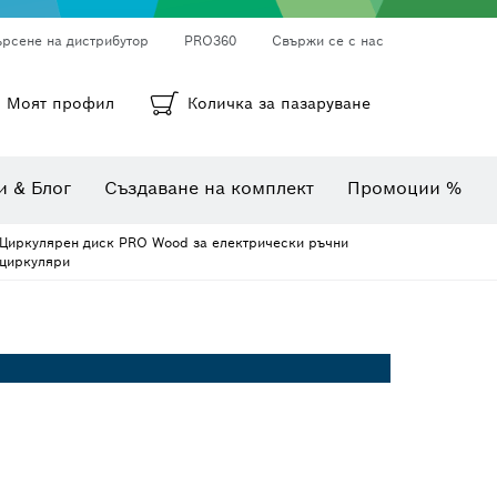
ърсене на дистрибутор
PRO360
Свържи се с нас
ни
а
Кръгли шкурки, лентови шкурки и шкурки
Диамантено пробиване, рязане и шлифоване
Битове, накрайници и вложки
Моят профил
Количка за пазаруване
Инспекционни камери
Уреди за измерване на ъгли и наклони
Комбинирани комплекти
Термокамери и детектори
и & Блог
Създаване на комплект
Промоции %
Циркулярен диск PRO Wood за електрически ръчни
циркуляри