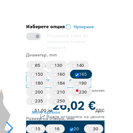
Изберете опция
Нулиране
Показване само на
наличните онлайн
продукти
Диаметър, mm
Избрана опция
85
130
140
150
160
165
Промяна на вариант
180
184
190
Не е наличен
200
210
230
26,02 €
235
250
51,00 лв
ДДС
More options
Вижте историята на цените
Размер на отвора, mm
Търсене на дистрибутор
15
16
20
30