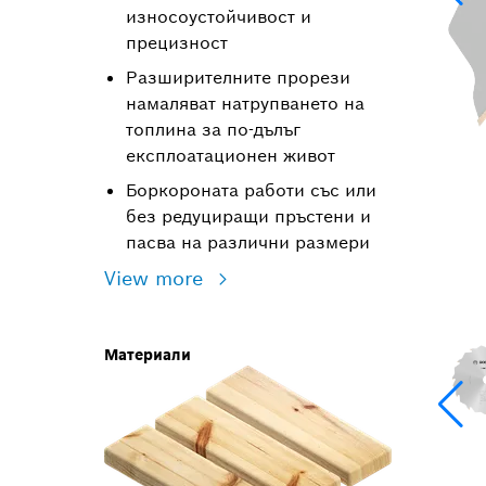
износоустойчивост и
прецизност
Разширителните прорези
намаляват натрупването на
топлина за по-дълъг
експлоатационен живот
Боркороната работи със или
без редуциращи пръстени и
пасва на различни размери
View more
Материали