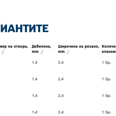
РИАНТИТЕ
мер на отвора,
Дебелина,
Широчина на рязане,
Количе
mm
mm
опаков
1,4
2,4
1 Бр.
1,4
2,4
1 Бр.
1,4
2,4
1 Бр.
1,4
2,4
1 Бр.