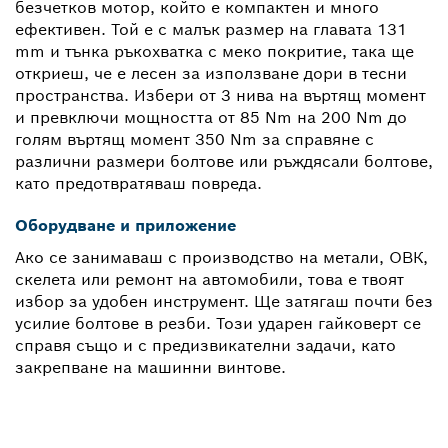
безчетков мотор, който е компактен и много
ефективен. Той е с малък размер на главата 131
mm и тънка ръкохватка с меко покритие, така ще
откриеш, че е лесен за използване дори в тесни
пространства. Избери от 3 нива на въртящ момент
и превключи мощността от 85 Nm на 200 Nm до
голям въртящ момент 350 Nm за справяне с
различни размери болтове или ръждясали болтове,
като предотвратяваш повреда.
Оборудване и приложение
Ако се занимаваш с производство на метали, ОВК,
скелета или ремонт на автомобили, това е твоят
избор за удобен инструмент. Ще затягаш почти без
усилие болтове в резби. Този ударен гайковерт се
справя също и с предизвикателни задачи, като
закрепване на машинни винтове.