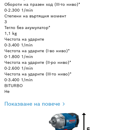
Обороти на празен ход (ІІІ-то ниво)*
0-2.300 1/min
Степени на въртящия момент
3
Тегло без акумулатор*
1,1 kg
Честота на ударите
0-3.400 1/min
Честота на ударите (І-во ниво)*
0-1.800 1/min
Честота на ударите (ІІ-ро ниво)*
0-2.600 1/min
Честота на ударите (ІІІ-то ниво)*
0-3.400 1/min
BITURBO
Не
Показване на повече