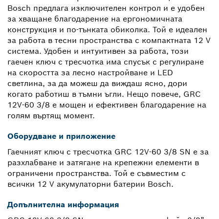
Bosch предлага изключителен контрол и е удобен
за хващане благодарение на ергономичната
конструкция и по-тънката обиколка. Той е идеален
за работа в тесни пространства с компактната 12 V
система. Удобен и интуитивен за работа, този
гаечен ключ с тресчотка има спусък с регулиране
на скоростта за лесно настройване и LED
светлина, за да можеш да виждаш ясно, дори
когато работиш в тъмни ъгли. Нещо повече, GRC
12V-60 3/8 е мощен и ефективен благодарение на
голям въртящ момент.
Оборудване и приложение
Гаечният ключ с тресчотка GRC 12V-60 3/8 SN е за
разхлабване и затягане на крепежни елементи в
ограничени пространства. Той е съвместим с
всички 12 V акумулаторни батерии Bosch.
Допълнителна информация