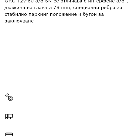
GRC 12V-60 3/8 SN се отличава с интерфейс 3/8”,
дължина на главата 79 mm, специални ребра за
стабилно паркинг положение и бутон за
заключване
НЕОБХОДИМА ВИ Е
РЕЗЕРВНА ЧАСТ?
Тук ще откриете бързо и лесно подходящите
резервни части за Вашия професионален
инструмент Bosch.
Изберете резервна част
Поръчайте онлайн