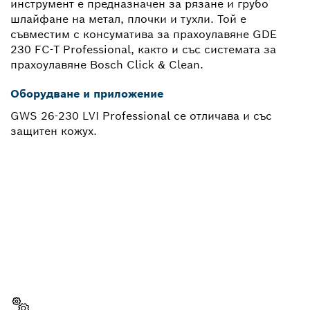
инструмент е предназначен за рязане и грубо
шлайфане на метал, плочки и тухли. Той е
съвместим с консуматива за прахоулавяне GDE
230 FC-T Professional, както и със системата за
прахоулавяне Bosch Click & Clean.
Оборудване и приложение
GWS 26-230 LVI Professional се отличава и със
защитен кожух.
НЕОБХОДИМА ВИ Е
РЕЗЕРВНА ЧАСТ?
Тук ще откриете бързо и лесно подходящите
резервни части за Вашия професионален
инструмент Bosch.