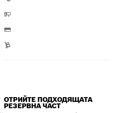
Изберете резервна част
Поръчайте онлайн
Платете
Вземете Вашия артикул
Отрийте резервна част
ОТРИЙТЕ ПОДХОДЯЩАТА
РЕЗЕРВНА ЧАСТ