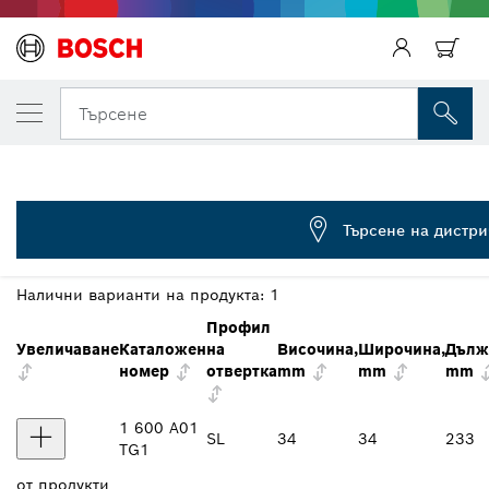
ВАШИЯТ ИЗБРАН ВАРИАНТ
Отвертка SL6.5x125
Търсене
1 600 A01 TG1
...
Отвертка SL 6,5x125 mm Professional
Търсене на дистр
ПРЕГЛЕД НА ВАРИАНТИТЕ
Налични варианти на продукта:
1
Профил
Увеличаване
Каталожен
на
Височина,
Широчина,
Дълж
номер
отвертка
mm
mm
mm
1 600 A01
SL
34
34
233
TG1
от
продукти