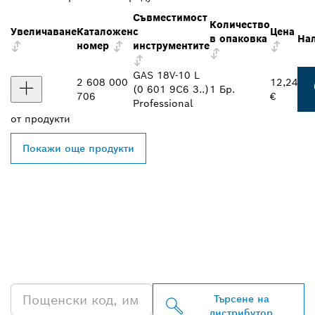
Съвместимост
Количество
Увеличаване
Каталожен
с
Цена
в опаковка
На
номер
инструментите
GAS 18V-10 L
2 608 000
12,24
(0 601 9C6 3..)
1 Бр.
706
€
Professional
от
продукти
Покажи още продукти
ОТКРИВАНЕ НА НАЙ-
БЛИЗКИЯ ДИСТРИБУТОР
НА BOSCH
PROFESSIONAL
Търсене на
дистрибутор