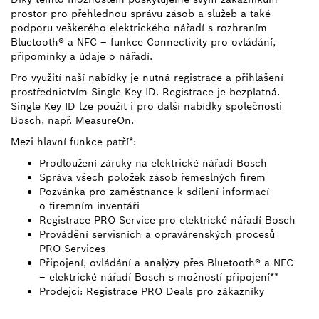
prostor pro přehlednou správu zásob a služeb a také
podporu veškerého elektrického nářadí s rozhraním
Bluetooth® a NFC – funkce Connectivity pro ovládání,
připomínky a údaje o nářadí.
Pro využití naší nabídky je nutná registrace a přihlášení
prostřednictvím Single Key ID. Registrace je bezplatná.
Single Key ID lze použít i pro další nabídky společnosti
Bosch, např. MeasureOn.
Mezi hlavní funkce patří*:
Prodloužení záruky na elektrické nářadí Bosch
Správa všech položek zásob řemeslných firem
Pozvánka pro zaměstnance k sdílení informací
o firemním inventáři
Registrace PRO Service pro elektrické nářadí Bosch
Provádění servisních a opravárenských procesů
PRO Services
Připojení, ovládání a analýzy přes Bluetooth® a NFC
– elektrické nářadí Bosch s možností připojení**
Prodejci: Registrace PRO Deals pro zákazníky