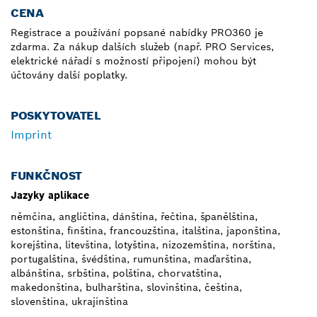
CENA
Registrace a používání popsané nabídky PRO360 je
zdarma. Za nákup dalších služeb (např. PRO Services,
elektrické nářadí s možností připojení) mohou být
účtovány další poplatky.
POSKYTOVATEL
Imprint
FUNKČNOST
Jazyky aplikace
němčina, angličtina, dánština, řečtina, španělština,
estonština, finština, francouzština, italština, japonština,
korejština, litevština, lotyština, nizozemština, norština,
portugalština, švédština, rumunština, maďarština,
albánština, srbština, polština, chorvatština,
makedonština, bulharština, slovinština, čeština,
slovenština, ukrajinština