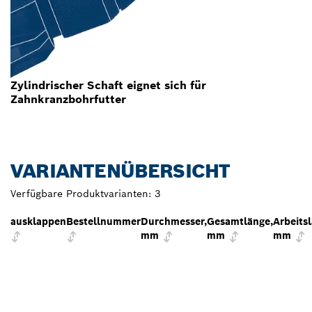
Zylindrischer Schaft eignet sich für
Zahnkranzbohrfutter
VARIANTENÜBERSICHT
Verfügbare Produktvarianten:
3
ausklappen
Bestellnummer
Durchmesser,
Gesamtlänge,
Arbeits
mm
mm
mm