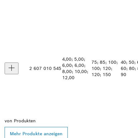
4,00; 5,00;
75; 85; 100;
40; 50; 
6,00; 6,00;
2 607 010 545
100; 120;
60; 80; 
8,00; 10,00;
120; 150
90
12,00
von
Produkten
Mehr Produkte anzeigen