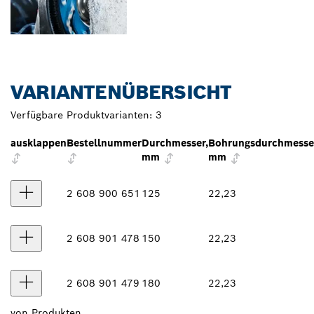
VARIANTENÜBERSICHT
Verfügbare Produktvarianten:
3
ausklappen
Bestellnummer
Durchmesser,
Bohrungsdurchmesse
mm
mm
2 608 900 651
125
22,23
2 608 901 478
150
22,23
2 608 901 479
180
22,23
von
Produkten