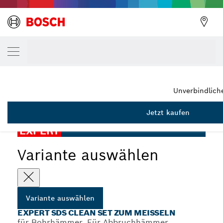
DEINE AUSGEWÄHLTE VARIANTE
EXPERT SDS Clean max Spitzmeißel-Adapt
2 608 901 476
...
EXPERT SDS Clean für Spitzmeißel-Set
Unverbindlich
Jetzt kaufen
EXPERT
Variante auswählen
Variante auswählen
EXPERT SDS CLEAN SET ZUM MEISSELN
für Bohrhämmer, Für Abbruchhämmer