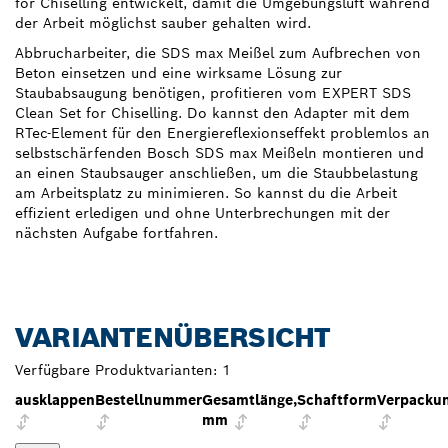
for Chiselling entwickelt, damit die Umgebungsluft während
der Arbeit möglichst sauber gehalten wird.
Abbrucharbeiter, die SDS max Meißel zum Aufbrechen von
Beton einsetzen und eine wirksame Lösung zur
Staubabsaugung benötigen, profitieren vom EXPERT SDS
Clean Set for Chiselling. Do kannst den Adapter mit dem
RTec-Element für den Energiereflexionseffekt problemlos an
selbstschärfenden Bosch SDS max Meißeln montieren und
an einen Staubsauger anschließen, um die Staubbelastung
am Arbeitsplatz zu minimieren. So kannst du die Arbeit
effizient erledigen und ohne Unterbrechungen mit der
nächsten Aufgabe fortfahren.
VARIANTENÜBERSICHT
Verfügbare Produktvarianten:
1
ausklappen
Bestellnummer
Gesamtlänge,
Schaftform
Verpackun
mm