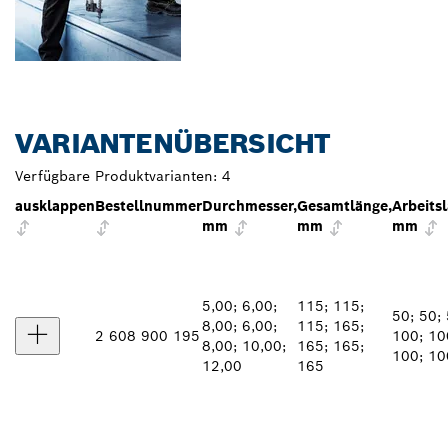
VARIANTENÜBERSICHT
Verfügbare Produktvarianten:
4
ausklappen
Bestellnummer
Durchmesser,
Gesamtlänge,
Arbeits
mm
mm
mm
5,00; 6,00;
115; 115;
50; 50; 
8,00; 6,00;
115; 165;
2 608 900 195
100; 10
8,00; 10,00;
165; 165;
100; 10
12,00
165