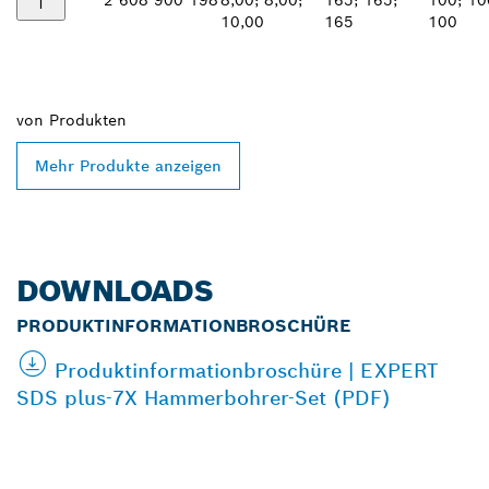
2 608 900 198
8,00; 8,00;
165; 165;
100; 10
10,00
165
100
von
Produkten
Mehr Produkte anzeigen
DOWNLOADS
PRODUKTINFORMATIONBROSCHÜRE
Produktinformationbroschüre | EXPERT
SDS plus-7X Hammerbohrer-Set (PDF)