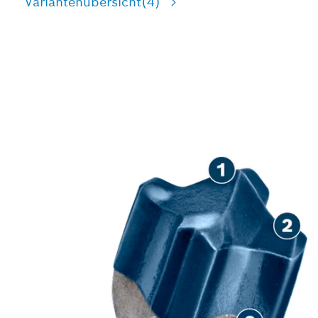
Variantenübersicht
(4)
HERAUSRAGENDE
LEBENSDAUER IN
STAHLBETON