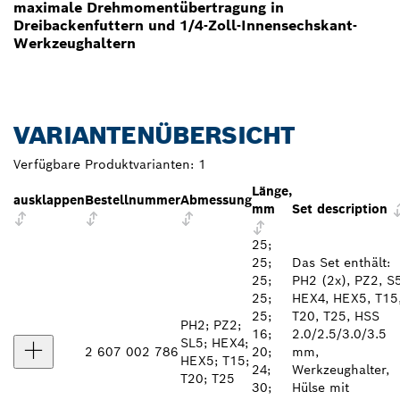
maximale Drehmomentübertragung in
Dreibackenfuttern und 1/4-Zoll-Innensechskant-
Werkzeughaltern
VARIANTENÜBERSICHT
Verfügbare Produktvarianten:
1
Länge,
ausklappen
Bestellnummer
Abmessung
mm
Set description
25;
25;
Das Set enthält:
25;
PH2 (2x), PZ2, S5
25;
HEX4, HEX5, T15
25;
T20, T25, HSS
PH2; PZ2;
16;
2.0/2.5/3.0/3.5
SL5; HEX4;
2 607 002 786
20;
mm,
HEX5; T15;
24;
Werkzeughalter,
T20; T25
30;
Hülse mit