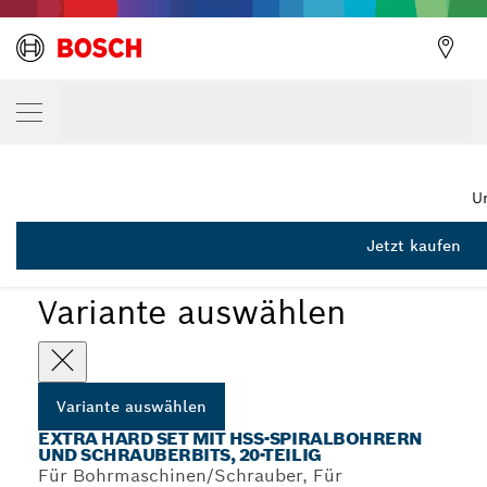
DEINE AUSGEWÄHLTE VARIANTE
20tlg. Schrauberbit-Set Drill&Drive
2 607 002 786
Extra Hard Sets mit HSS-Spiralbohrern und Schrauberbits,
...
20-teilig
U
Jetzt kaufen
Variante auswählen
Variante auswählen
EXTRA HARD SET MIT HSS-SPIRALBOHRERN
UND SCHRAUBERBITS, 20-TEILIG
Für Bohrmaschinen/Schrauber, Für