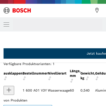
DEINE AUSGEWÄHLTE VARIANTE
Wasserwaage schmal 60 cm
1 600 A01 V3Y
...
MPP Box Wasserwaage 60 cm Professional
Jetzt kaufe
VARIANTENÜBERSICHT
Verfügbare Produktvarianten:
1
Länge,
ausklappen
Bestellnummer
Nivellierart
Gewicht,
Gehäu
mm
kg
1 600 A01 V3Y
Wasserwaage
60
0,540
Alumi
von
Produkten