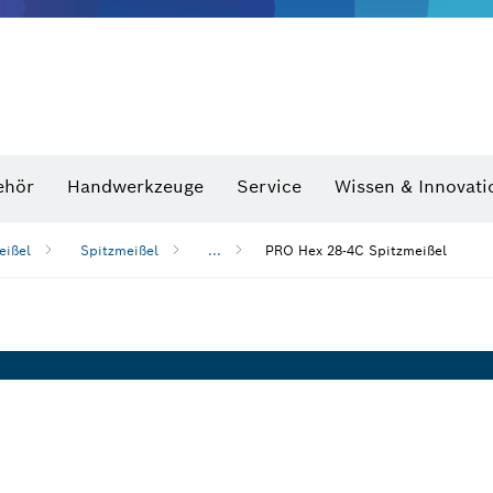
Optische Nivelliergeräte
hraubenschlüssel
ehör
Handwerkzeuge
Service
Wissen & Innovati
eißel
Spitzmeißel
...
PRO Hex 28-4C Spitzmeißel
n