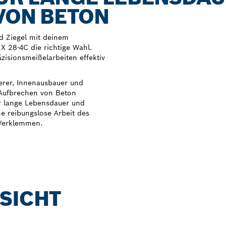
VON BETON
d Ziegel mit deinem
 28-4C die richtige Wahl.
äzisionsmeißelarbeiten effektiv
erer, Innenausbauer und
m Aufbrechen von Beton
ür lange Lebensdauer und
ne reibungslose Arbeit des
 Verklemmen.
SICHT