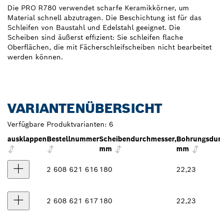
Die PRO R780 verwendet scharfe Keramikkörner, um
Material schnell abzutragen. Die Beschichtung ist für das
Schleifen von Baustahl und Edelstahl geeignet. Die
Scheiben sind äußerst effizient: Sie schleifen flache
Oberflächen, die mit Fächerschleifscheiben nicht bearbeitet
werden können.
VARIANTENÜBERSICHT
Verfügbare Produktvarianten:
6
ausklappen
Bestellnummer
Scheibendurchmesser,
Bohrungsdur
mm
mm
2 608 621 616
180
22,23
2 608 621 617
180
22,23