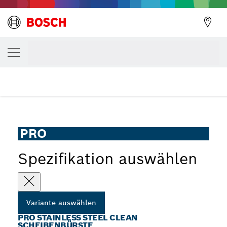
DEINE AUSGEWÄHLTE VARIANTE
PRO Stainless Steel clean Scheibenbürste
PRO Stainless Steel Clean Scheibenbürste mit gewelltem
...
Draht für Dreh- und Schlagbohrschrauber, zylindrischer
Schaft
PRO
Spezifikation auswählen
Variante auswählen
PRO STAINLESS STEEL CLEAN
SCHEIBENBÜRSTE