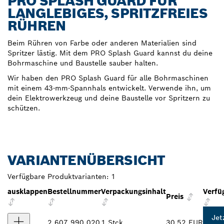
PRO SPLASH GUARD FÜR
LANGLEBIGES, SPRITZFREIES
RÜHREN
Beim Rühren von Farbe oder anderen Materialien sind
Spritzer lästig. Mit dem PRO Splash Guard kannst du deine
Bohrmaschine und Baustelle sauber halten.
Wir haben den PRO Splash Guard für alle Bohrmaschinen
mit einem 43-mm-Spannhals entwickelt. Verwende ihn, um
dein Elektrowerkzeug und deine Baustelle vor Spritzern zu
schützen.
VARIANTENÜBERSICHT
Verfügbare Produktvarianten:
1
ausklappen
Bestellnummer
Verpackungsinhalt
Verfü
Preis
Jet
2 607 990 020
1 Stck
30,52 EUR