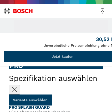
DEINE AUSGEWÄHLTE VARIANTE
PRO Universalspritzschutz
2 607 990 020
30,52
...
PRO Universalspritzschutz
Unverbindliche Preisempfehlung ohne 
Jetzt kaufen
PRO
Spezifikation auswählen
Variante auswählen
PRO SPLASH GUARD