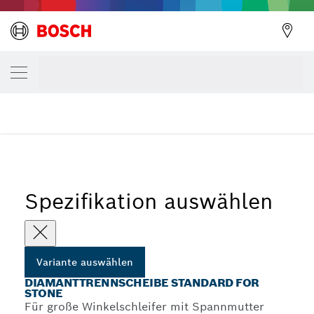
Zurück
DEINE AUSGEWÄHLTE VARIANTE
Diamanttrennscheibe Standard for Stone
Zurück
Standard for Stone Diamanttrennscheiben für große
...
Winkelschleifer
Spezifikation auswählen
Variante auswählen
DIAMANTTRENNSCHEIBE STANDARD FOR
STONE
Für große Winkelschleifer mit Spannmutter