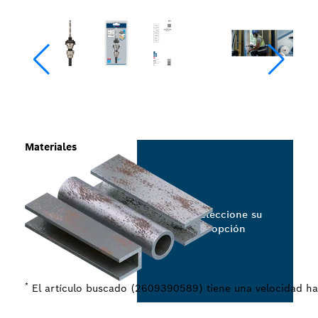
Materiales
Seleccione su
opción
*
El artículo buscado (2609390589) tiene una velocidad h