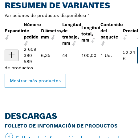
RESUMEN DE VARIANTES
Variaciones de productos disponibles:
1
Número
Longitud
Contenido
Longitud
Expandir
de
Diámetro,
de
del
Precio
total,
pedido
mm
trabajo,
paquete
mm
mm
2 609
52,24
390
6,35
44
100,00
1 Ud.
€
589
de
productos
Mostrar más productos
DESCARGAS
FOLLETO DE INFORMACIÓN DE PRODUCTOS