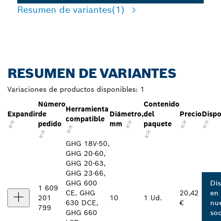
Resumen de variantes
(1)
RESUMEN DE VARIANTES
Variaciones de productos disponibles:
1
Número
Contenido
Herramienta
Expandir
de
Diámetro,
del
Precio
Dispo
compatible
pedido
mm
paquete
GHG 18V-50,
GHG 20-60,
GHG 20-63,
GHG 23-66,
GHG 600
Di
1 609
CE, GHG
20,42
en
201
10
1 Ud.
630 DCE,
€
nu
799
GHG 660
soc