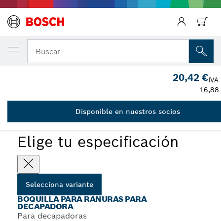
Regresar
TU VARIANTE SELECCIONADA
Boquilla para ranuras
Buscar
1 609 201 799
20,42 €
...
Boquillas para ranuras para decapadores
IVA
16,88
Disponible en nuestros socios
Elige tu especificación
Selecciona variante
BOQUILLA PARA RANURAS PARA
DECAPADORA
Para decapadoras