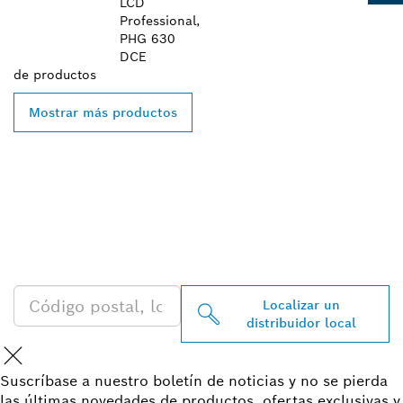
LCD
Professional,
PHG 630
DCE
de
productos
Mostrar más productos
ENCONTRAR UN
DISTRIBUIDOR DE BOSCH
PROFESSIONAL CERCA DE
TI
Localizar un
distribuidor local
Suscríbase a nuestro boletín de noticias y no se pierda
las últimas novedades de productos, ofertas exclusivas y