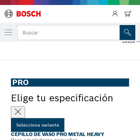
Regresar
TU VARIANTE SELECCIONADA
Cepillo de vaso PRO Metal heavy
Buscar
2
desde
Cepillo de vaso PRO Metal heavy para amoladoras
...
pequeñas, rosca M14
PRO
Elige tu especificación
Selecciona variante
CEPILLO DE VASO PRO METAL HEAVY