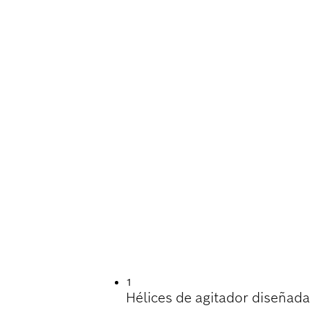
ÚTIL MEZCLANDO M
S
1
Hélices de agitador diseñada