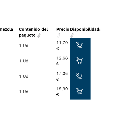
mezcla
Contenido del
Precio
Disponibilidad:
paquete
11,70
1 Ud.
€
12,68
1 Ud.
€
17,06
1 Ud.
€
19,30
1 Ud.
€