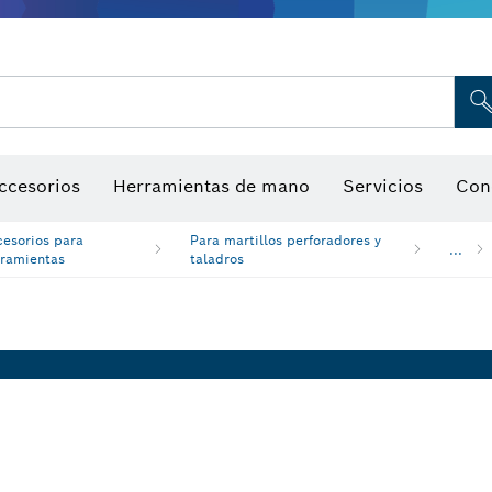
Indicadores de humedad
ccesorios
Herramientas de mano
Servicios
Con
cesorios para
Para martillos perforadores y
...
rramientas
taladros