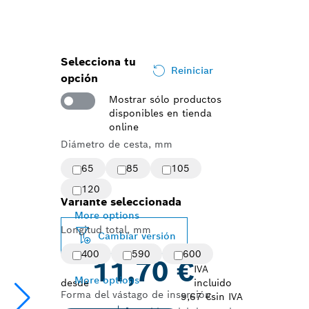
Selecciona tu
Reiniciar
opción
Mostrar sólo productos
disponibles en tienda
online
Diámetro de cesta, mm
65
85
105
120
Variante seleccionada
More options
Longitud total, mm
Cambiar versión
400
590
600
11,70 €
IVA
More options
desde
incluido
Forma del vástago de inserción
9,67 €
sin IVA