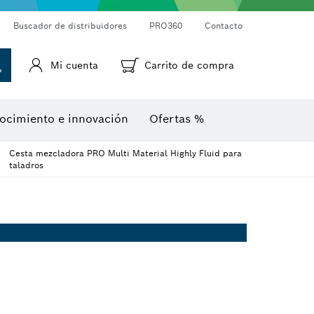
Cámaras de inspección
Medidor láser de distancias
Termodetectores y termocámaras
Goniómetros e inclinómetros
Buscador de distribuidores
PRO360
Contacto
Mi cuenta
Carrito de compra
ocimiento e innovación
Ofertas %
Cesta mezcladora PRO Multi Material Highly Fluid para
taladros