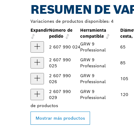
RESUMEN DE VA
Variaciones de productos disponibles:
4
Expandir
Número de
Herramienta
Diáme
pedido
compatible
cesta
GRW 9
2 607 990 024
65
Professional
2 607 990
GRW 9
85
025
Professional
2 607 990
GRW 9
105
026
Professional
2 607 990
GRW 9
120
029
Professional
de
productos
Mostrar más productos