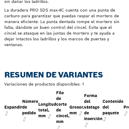
sin dañar los ladrillos.
La duradera PRO SDS max-4C cuenta con una punta de
carburo para garantizar que puedas raspar el mortero de
manera eficiente. La punta dentada rompe el mortero sin
falta, dándote un buen control del cincel. Evita que el
cincel se atasque en las juntas de mortero y te ayuda a
dejar intactos los ladrillos y los marcos de puertas y
ventanas.
RESUMEN DE VARIANTES
Variaciones de productos disponibles:
1
Filo
Forma
de
Número
del
Contenido
Longitud
corte
Expandir
de
Grosor,
vástago
del
Pr
total,
de
pedido
mm
de
paquete
mm
cincel,
inserción
mm