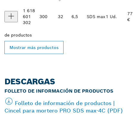
1 618
77
601
300
32
6,5
SDS max
1 Ud.
€
302
de
productos
Mostrar más productos
DESCARGAS
FOLLETO DE INFORMACIÓN DE PRODUCTOS
Folleto de información de productos |
Cincel para mortero PRO SDS max-4C (PDF)
ENCONTRAR UN