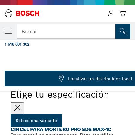
Regresar
TU VARIANTE SELECCIONADA
Cincel para mortero de acero PRO SDS max
Buscar
mm
1 618 601 302
...
Cincel para mortero PRO SDS max-4C
PRO
Localizar un distribuidor local
Elige tu especificación
Selecciona variante
CINCEL PARA MORTERO PRO SDS MAX-4C