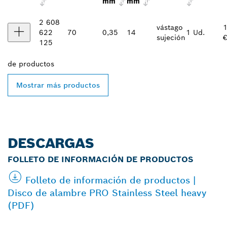
mm
mm
2 608
vástago
1
622
70
0,35
14
1 Ud.
sujeción
€
125
de
productos
Mostrar más productos
DESCARGAS
FOLLETO DE INFORMACIÓN DE PRODUCTOS
Folleto de información de productos |
Disco de alambre PRO Stainless Steel heavy
(PDF)