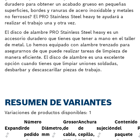
duradero para obtener un acabado grueso en pequeñas
superficies, bordes y ranuras de acero inoxidable y metales
no ferrosos? El PRO Stainless Steel heavy te ayudará a
realizar el trabajo una y otra vez.
El disco de alambre PRO Stainless Steel heavy es un
accesorio duradero que tienes que tener a mano en el taller
de metal. Lo hemos equipado con alambre trenzado para
asegurarnos de que puede realizar tareas de limpieza de
manera eficiente. El disco de alambre es una excelente
opción cuando tienes que limpiar uniones soldadas,
desbarbar y descascarillar piezas de trabajo.
RESUMEN DE VARIANTES
Variaciones de productos disponibles:
1
Número
Grosor
Anchura
Contenido
Expandir
de
Diámetro,
de
de
sujeción
del
P
pedido
mm
cable,
cepillo,
paquete