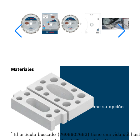
Materiales
Seleccione su opción
*
El artículo buscado (2608602683) tiene una vida útil has