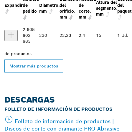
Altura del
Expandir
de
Diámetro,
del
de
del
segmento,
pedido
mm
orificio,
corte,
paquet
mm
mm
mm
2 608
602
230
22,23
2,4
15
1 Ud.
683
de
productos
Mostrar más productos
DESCARGAS
FOLLETO DE INFORMACIÓN DE PRODUCTOS
Folleto de información de productos |
Discos de corte con diamante PRO Abrasive