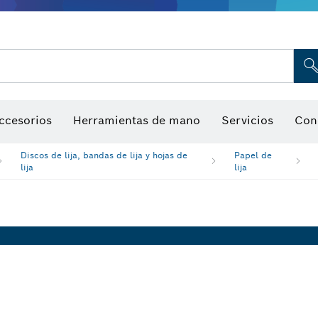
Indicadores de humedad
ccesorios
Herramientas de mano
Servicios
Con
Discos de lija, bandas de lija y hojas de
Papel de
lija
lija