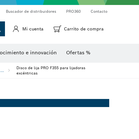
Cámaras de inspección
Medidor láser de distancias
Termodetectores y termocámaras
Goniómetros e inclinómetros
Buscador de distribuidores
PRO360
Contacto
Mi cuenta
Carrito de compra
ocimiento e innovación
Ofertas %
Disco de lija PRO F355 para lijadoras
...
excéntricas