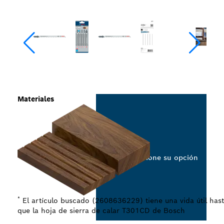
Materiales
Seleccione su opción
*
El artículo buscado (2608636229) tiene una vida útil has
que la hoja de sierra de calar T301CD de Bosch