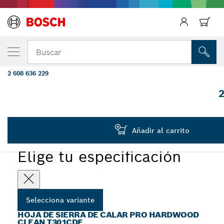
Regresar
TU VARIANTE SELECCIONADA
Hoja de sierra de calar PRO Hardwood cle
Buscar
117 mm, 5 uds.
2 608 636 229
...
Hoja de sierra de calar PRO Hardwood clean T301CDF
2
PRO
Añadir al carrito
Elige tu especificación
Selecciona variante
HOJA DE SIERRA DE CALAR PRO HARDWOOD
CLEAN T301CDF