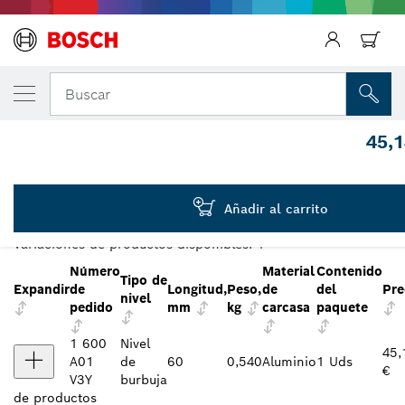
Regresar
TU VARIANTE SELECCIONADA
Nivel de burbuja MPP de 60 cm
Buscar
1 600 A01 V3Y
45,1
...
Nivel de burbuja MPP, 60 cm Professional
RESUMEN DE VARIANTES
Añadir al carrito
Variaciones de productos disponibles:
1
Número
Material
Contenido
Tipo de
Expandir
de
Longitud,
Peso,
de
del
Pre
nivel
pedido
mm
kg
carcasa
paquete
1 600
Nivel
45,
A01
de
60
0,540
Aluminio
1 Uds
€
V3Y
burbuja
de
productos