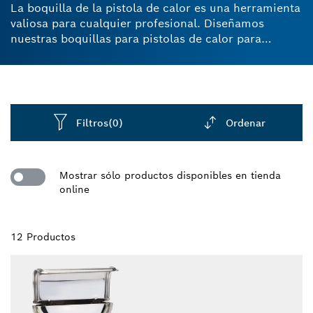
La boquilla de la pistola de calor es una herramienta
valiosa para cualquier profesional. Diseñamos
nuestras boquillas para pistolas de calor para
ayudarte a calentar y dar forma a diversos
materiales con precisión. ¿Estás buscando un
accesorio para una pistola de calor? Ten en cuenta
que el material con el que trabajarás y el tamaño y la
forma del área que necesitas calentar. Los
Filtros
(0)
Ordenar
adaptadores de boquillas para pistolas de calor de
Bosch, fabricados con materiales de alta calidad
Dropdown
como acero inoxidable o cerámica, ofrecen una
closed
Mostrar sólo productos disponibles en tienda
mayor durabilidad y resistencia al calor. Nuestras
online
boquillas para pistolas de calor hacen que secar,
quitar pintura o descongelar cualquier superficie sea
rápido y eficiente.
12 Productos