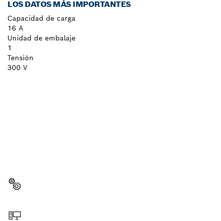
LOS DATOS MÁS IMPORTANTES
Capacidad de carga
16 A
Unidad de embalaje
1
Tensión
300 V
¿NECESITAS RECAMBIOS?
Aquí encontrarás de forma rápida y sencilla las
recambios adecuadas para tu herramienta
profesional Bosch.
Elegir pieza de recambio