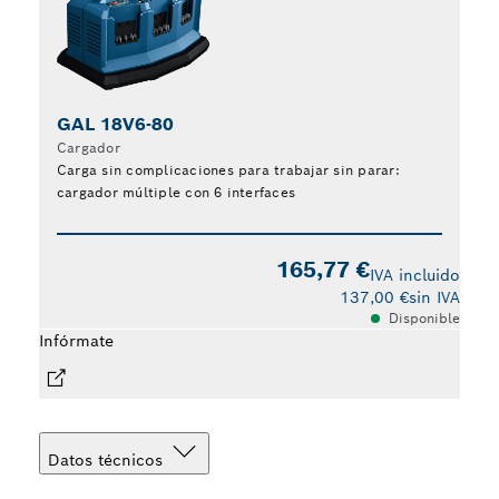
GAL 18V6-80
Cargador
Carga sin complicaciones para trabajar sin parar:
cargador múltiple con 6 interfaces
Infó
165,77 €
IVA incluido
137,00 €
sin IVA
Disponible
Infórmate
Datos técnicos