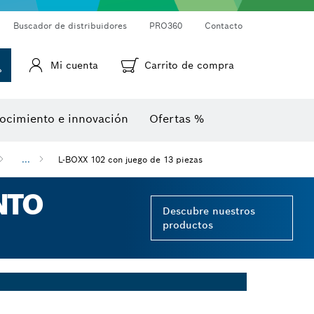
Cámaras de inspección
Medidor láser de distancias
Termodetectores y termocámaras
Goniómetros e inclinómetros
Buscador de distribuidores
PRO360
Contacto
Mi cuenta
Carrito de compra
ocimiento e innovación
Ofertas %
...
L-BOXX 102 con juego de 13 piezas
NTO
Descubre nuestros
productos