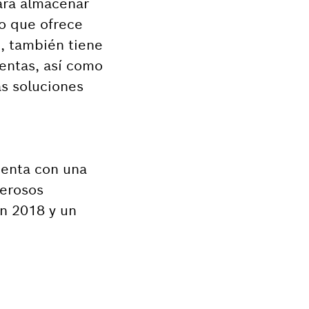
ara almacenar
o que ofrece
d, también tiene
entas, así como
as soluciones
uenta con una
merosos
n 2018 y un