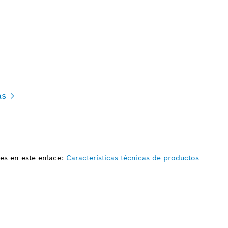
ás
es en este enlace:
Características técnicas de productos