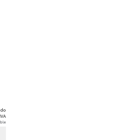
ido
IVA
ble